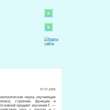
07.07.2009
-биологическая наука, изучающая
генез), строение, функции и
Основной предмет изучения Г. —
одействии друг с другом и с