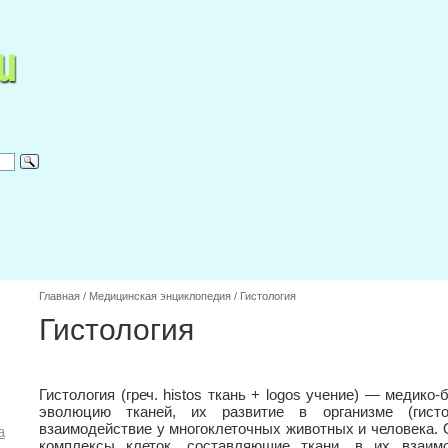
Главная
/
Медицинская энциклопедия
/
Гистология
Гистология
Гистология (греч. histos ткань + logos учение) — медико
эволюцию тканей, их развитие в организме (гисто
взаимодействие у многоклеточных животных и человека. 
а
комплексы клеток, составляющие ткани, в их взаим