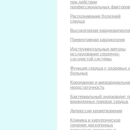
при действии
профессиональных факторов
Распознавание болезней
сердца
Высокогорная кардиоангиоло
Превентивная кардиология
Инструментальные методы
исследования сердечно-
сосудистой системы
Функция сердца у здоровых 
больных
Коронарная и миокардиальна
недостаточность
Бактериальный эндокардит п
врожденных пороках сердца
Депрессии кроветворения
Клиника и хирургическое
лечение дискогенных
пояснично-крестцовых