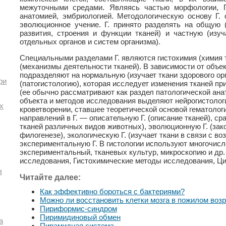
межуточными средами. Являясь частью морфологии, Г.
анатомией, эмбриологией. Методологическую основу Г. 
эволюционное учение. Г. принято разделять на общую 
развития, строения и функции тканей) и частную (изуч
отдельных органов и систем организма).
Специальными разделами Г. являются гистохимия (химия т
(механизмы деятельности тканей). В зависимости от объек
подразделяют на нормальную (изучает ткани здорового ор
ри
(патогистологию), которая исследует изменения тканей п
(ее обычно рассматривают как раздел патологической ана
объекта и методов исследования выделяют нейрогистологи
х
кроветворении, ставшее теоретической основой гематологи
направлений в Г. — описательную Г. (описание тканей), ср
тканей различных видов животных), эволюционную Г. (зак
филогенезе), экологическую Г. (изучает ткани в связи с в
экспериментальную Г. В гистологии используют многочи
экспериментальный, тканевых культур, микроскопию и др.
исследования, Гистохимические методы исследования, Ци
в
Читайте далее:
Как эффективно бороться с бактериями?
Можно ли восстановить клетки мозга в пожилом воз
Пириформис-синдром
Пиримидиновый обмен
а
Пирамидная система