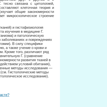
 тесно связана с цитологией,
составляют клеточная теория и
(изучает общие закономерности
ает микроскопическое строение
каней) и гистофизиология
та изучения в медицине Г.
ганизма) и патологическую
ри заболеваниях и повреждениях
томии). В силу специфики
ю, а также учение о крови и
и. Кроме того, различают ряд
авнительную Г. (сравнение
ономерности развития тканей в
оздействием условий обитания),
сленные методы исследования —
 (см. Гистологические методы
тологическое исследование).
расте?