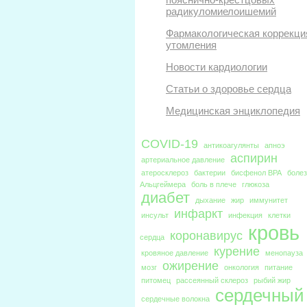
радикуломиелоишемий
Фармакологическая коррекци
утомления
Новости кардиологии
Статьи о здоровье сердца
Медицинская энциклопедия
COVID-19
антикоагулянты
апноэ
аспирин
артериальное давление
атеросклероз
бактерии
бисфенол BPA
боле
Альцгеймера
боль в плече
глюкоза
диабет
дыхание
жир
иммунитет
инфаркт
инсульт
инфекция
клетки
кровь
коронавирус
сердца
курение
кровяное давление
менопауза
ожирение
мозг
онкология
питание
питомец
рассеянный склероз
рыбий жир
сердечный
сердечные волокна