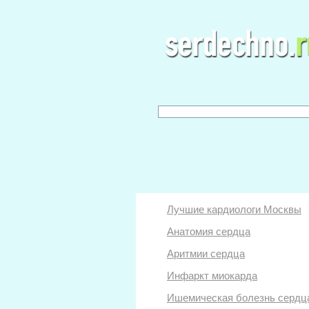
Лучшие кардиологи Москвы
Анатомия сердца
Аритмии сердца
Инфаркт миокарда
Ишемическая болезнь сердц