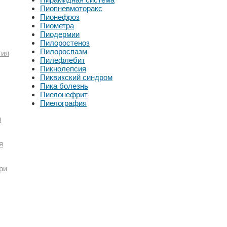
Пиопневмоторакс
Пионефроз
Пиометра
Пиодермии
Пилоростеноз
Пилороспазм
гия
Пилефлебит
Пикнолепсия
Пиквикский синдром
Пика болезнь
Пиелонефрит
Пиелография
и
я
ри