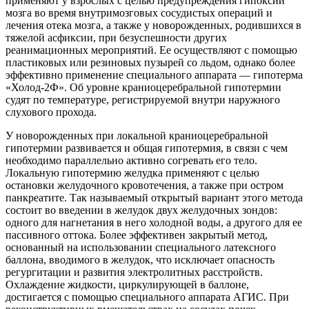
применяют у взрослых с целью предупреждения гипоксии
мозга во время внутримозговых сосудистых операций и
лечения отека мозга, а также у новорожденных, родившихся в
тяжелой асфиксии, при безуспешности других
реанимационных мероприятий. Ее осуществляют с помощью
пластиковых или резиновых пузырей со льдом, однако более
эффективно применение специального аппарата — гипотерма
«Холод-2Ф». Об уровне краниоцеребральной гипотермии
судят по температуре, регистрируемой внутри наружного
слухового прохода.
У новорожденных при локальной краниоцеребральной
гипотермии развивается и общая гипотермия, в связи с чем
необходимо параллельно активно согревать его тело.
Локальную гипотермию желудка применяют с целью
остановки желудочного кровотечения, а также при остром
панкреатите. Так называемый открытый вариант этого метода
состоит во введении в желудок двух желудочных зондов:
одного для нагнетания в него холодной воды, а другого для ее
пассивного оттока. Более эффективен закрытый метод,
основанный на использовании специального латексного
баллона, вводимого в желудок, что исключает опасность
регургитации и развития электролитных расстройств.
Охлаждение жидкости, циркулирующей в баллоне,
достигается с помощью специального аппарата АГИС. При