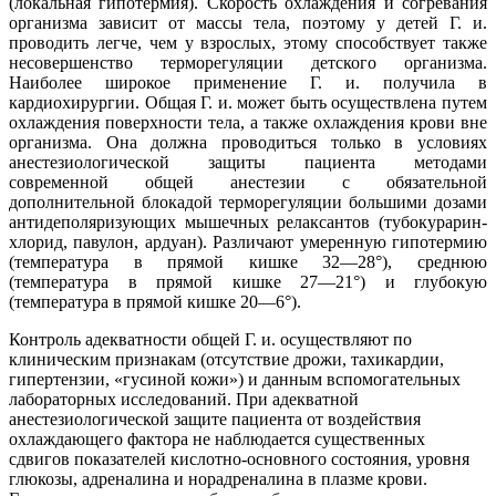
(локальная гипотермия). Скорость охлаждения и согревания
организма зависит от массы тела, поэтому у детей Г. и.
проводить легче, чем у взрослых, этому способствует также
несовершенство терморегуляции детского организма.
Наиболее широкое применение Г. и. получила в
кардиохирургии. Общая Г. и. может быть осуществлена путем
охлаждения поверхности тела, а также охлаждения крови вне
организма. Она должна проводиться только в условиях
анестезиологической защиты пациента методами
современной общей анестезии с обязательной
дополнительной блокадой терморегуляции большими дозами
антидеполяризующих мышечных релаксантов (тубокурарин-
хлорид, павулон, ардуан). Различают умеренную гипотермию
(температура в прямой кишке 32—28°), среднюю
(температура в прямой кишке 27—21°) и глубокую
(температура в прямой кишке 20—6°).
Контроль адекватности общей Г. и. осуществляют по
клиническим признакам (отсутствие дрожи, тахикардии,
гипертензии, «гусиной кожи») и данным вспомогательных
лабораторных исследований. При адекватной
анестезиологической защите пациента от воздействия
охлаждающего фактора не наблюдается существенных
сдвигов показателей кислотно-основного состояния, уровня
глюкозы, адреналина и норадреналина в плазме крови.