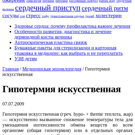
ожирение
онкология
питание
питомец
рассеянный склероз
рыбий жир
сердечные
сердечный приступ
сердечный ритм
волокна
сосуды
стресс
холестерин
соя
тофу
трансплантация сердца
тромб
Здоровье сердца: почему профилактика важнее лечения
Особенности развития, диагностика и лечение
дермоидной кисты яичника
Артроскопическая пластика связок
Бумажные пакеты для стерилизации и картонная
упаковка в медицине: как выбрать и не переплатить
УЗИ детям
Главная
/
Медицинская энциклопедия
/
Гипотермия
искусственная
Гипотермия искусственная
07.07.2009
Гипотермия искусственная (греч. hypo- + therme теплота, жар)
— искусственно вызванное снижение температуры тела для
уменьшения интенсивности обмена веществ во всем
организме (общая гипотермия) или в отдельных органах