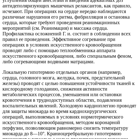
углубления общей анестезии и введения адекватных доз
антидеполяризующих мышечных релаксантов, как правило,
исчезают. При операциях на сердце нередко наблюдаются
различные нарушения его ритма, фибрилляция и остановка
сердца, которые требуют проведения реанимационных
мероприятий (см. Реанимация) и массажа сердца.
Профилактика осложнений Г. и. состоит в соблюдении всех
правил ее проведения. Эффективное согревание при
операциях в условиях искусственного кровообращения
проводят либо с помощью теплообменника аппарата
искусственного кровообращения, либо специальным феном,
либо согревающими водяными матрацами.
Локальную гипотермию отдельных органов (например,
сердца, головного мозга, желудка, почек, предстательной
железы) проводят с целью повышения устойчивости тканей к
кислородному голоданию, снижения активности
метаболических процессов, уменьшения или остановки
кровотечения в труднодоступных областях, подавления
воспалительных явлений. Холодовую кардиоплегию проводят
для защиты миокарда во время кардиохирургических
операций, выполняемых в условиях нормотермического
искусственного кровообращения, методом коронарной
перфузии, позволяющим равномерно снизить температуру
миокарда до 8—10°. Краниоцеребральную гипотермию