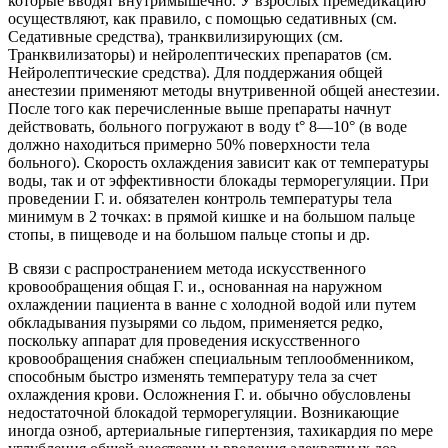
которые вводят внутримышечно. У взрослых премедикацию
осуществляют, как правило, с помощью седативных (см.
Седативные средства), транквилизирующих (см.
Транквилизаторы) и нейролептических препаратов (см.
Нейролептические средства). Для поддержания общей
анестезии применяют методы внутривенной общей анестезии.
После того как перечисленные выше препараты начнут
действовать, больного погружают в воду t° 8—10° (в воде
должно находиться примерно 50% поверхности тела
больного). Скорость охлаждения зависит как от температуры
воды, так и от эффективности блокады терморегуляции. При
проведении Г. и. обязателен контроль температуры тела
минимум в 2 точках: в прямой кишке и на большом пальце
стопы, в пищеводе и на большом пальце стопы и др.
В связи с распространением метода искусственного
кровообращения общая Г. и., основанная на наружном
охлаждении пациента в ванне с холодной водой или путем
обкладывания пузырями со льдом, применяется редко,
поскольку аппарат для проведения искусственного
кровообращения снабжен специальным теплообменником,
способным быстро изменять температуру тела за счет
охлаждения крови. Осложнения Г. и. обычно обусловлены
недостаточной блокадой терморегуляции. Возникающие
иногда озноб, артериальные гипертензия, тахикардия по мере