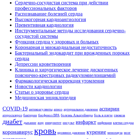
Сердечно-сосудистая система при действии
профессиональных факторов
Распознавание болезней сердца
Высокогорная кардиоангиология
Превентивная кардиология
Инструментальные методы исследования сердечно-
сосудистой системы
Функция сердца у здоровых и больных
Коронарная и миокардиальная недостаточность
Бактериальный эндокардит при врожденных пороках
сердца
Депрессии кроветворения
Клиника и хирургическое лечение дискогенных
пояснично-крестцовых радикуломиелоишемий
Фармакологическая коррекция утомления
Новости кардиологии
Статьи о здоровье сердца
Медицинская энциклопедия
COVID-19
аспирин
антикоагулянты
апноэ
артериальное давление
атеросклероз
бактерии
бисфенол BPA
болезнь Альцгеймера
боль в плече
глюкоза
диабет
инфаркт
дыхание
жир
иммунитет
инсульт
инфекция
клетки сердца
кровь
коронавирус
курение
кровяное давление
менопауза
мозг