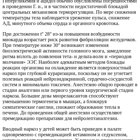
Гипергликемия и ацидоз обычно обусловлены погрешностями
в проведении Г. и., и в частности недостаточной блокадой
центральных механизмов терморегуляции. По мере снижения
температуры тела наблюдается урежение пульса, снижение
АД, минутного объема сердца и органного кровотока.
При достижении t° 28° из-за повышения возбудимости
миокарда возрастает риск развития фибрилляции желудочков.
При температуре ниже 30° возникают изменения
биоэлектрической активности головного мозга, замедление
ритма вплоть до появления тета- и дельта-волн и «периодов
молчания» ЭЭГ. Наиболее адекватным методом блокады
реакции организма на охлаждение является поверхностный
наркоз при глубокой кураризации, поскольку он не угнетает
полезных реакций нейроэндокринной, сердечно-сосудистой
систем и минимально токсичен. Анестезию общую проводят в
стадии аналгезии или первого уровня хирургической стадии
наркоза. Большие дозы миорелаксантов способствуют
уменьшению термогенеза в мышцах, а блокируя
симпатические ганглии, снижают образование тепла в
печени. До проведения общей анестезии осуществляют
премедикацию препаратами для нейролептаналгезии.
Вводный наркоз у детей может быть приведен в палате
одновременно с премедикацией кетамином и седуксеном,