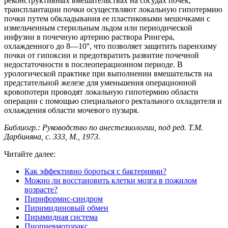
реконструктивных вмешательствах на сосудах почек,
трансплантации почки осуществляют локальную гипотермию
почки путем обкладывания ее пластиковыми мешочками с
измельченным стерильным льдом или периодической
инфузии в почечную артерию раствора Рингера,
охлажденного до 8—10°, что позволяет защитить паренхиму
почки от гипоксии и предотвратить развитие почечной
недостаточности в послеоперационном периоде. В
урологической практике при выполнении вмешательств на
предстательной железе для уменьшения операционной
кровопотери проводят локальную гипотермию области
операции с помощью специального ректального охладителя и
охлаждения области мочевого пузыря.
Библиогр.: Руководство по анестезиологии, под ред. Т.М.
Дарбиняна, с. 333, М., 1973.
Читайте далее:
Как эффективно бороться с бактериями?
Можно ли восстановить клетки мозга в пожилом
возрасте?
Пириформис-синдром
Пиримидиновый обмен
Пирамидная система
Пиопневмоторакс