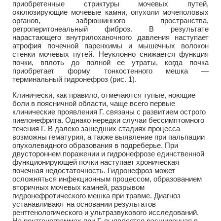
приобретенные стриктуры мочевых путей,
окклюзирующие мочевые камни, опухоли мочеполовых
органов, забрюшинного пространства,
ретроперитонеальный фиброз. В результате
нарастающего внутрилоханочного давления наступает
атрофия почечной паренхимы и мышечных волокон
стенки мочевых путей. Неуклонно снижается функция
почки, вплоть до полной ее утраты, когда почка
приобретает форму тонкостенного мешка —
терминальный гидронефроз (рис. 1).
Клинически, как правило, отмечаются тупые, ноющие
боли в поясничной области, чаще всего первые
клинические проявления Г. связаны с развитием острого
пиелонефрита. Однако нередки случаи бессимптомного
течения Г. В далеко зашедших стадиях процесса
возможны гематурия, а также выявление при пальпации
опухолевидного образования в подреберье. При
двустороннем поражении и гидронефрозе единственной
функционирующей почки наступает хроническая
почечная недостаточность. Гидронефроз может
осложняться инфекционным процессом, образованием
вторичных мочевых камней, разрывом
гидронефротического мешка при травме. Диагноз
устанавливают на основании результатов
рентгенологического и ультразвукового исследований.
На рентгенограммах при Г. выявляется расширенная в