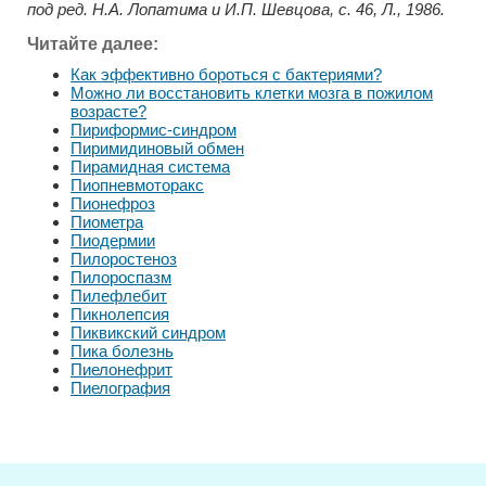
под ред. Н.А. Лопатима и И.П. Шевцова, с. 46, Л., 1986.
Читайте далее:
Как эффективно бороться с бактериями?
Можно ли восстановить клетки мозга в пожилом
возрасте?
Пириформис-синдром
Пиримидиновый обмен
Пирамидная система
Пиопневмоторакс
Пионефроз
Пиометра
Пиодермии
Пилоростеноз
Пилороспазм
Пилефлебит
Пикнолепсия
Пиквикский синдром
Пика болезнь
Пиелонефрит
Пиелография