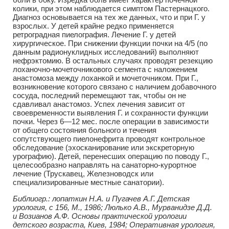
колики, при этом наблюдается симптом Пастернацкого.
Диагноз основывается на тех же данных, что и при Г. у
взрослых. У детей крайне редко применяется
ретроградная пиелография. Лечение Г. у детей
хирургическое. При снижении функции почки на 4/5 (по
данным радионуклидных исследований) выполняют
нефрэктомию. В остальных случаях проводят резекцию
лоханочно-мочеточникового сегмента с наложением
анастомоза между лоханкой и мочеточником. При Г.,
возникновение которого связано с наличием добавочного
сосуда, последний перемещают так, чтобы он не
сдавливал анастомоз. Успех лечения зависит от
своевременности выявления Г. и сохранности функции
почки. Через 6—12 мес. после операции в зависимости
от общего состояния больного и течения
сопутствующего пиелонефрита проводят контрольное
обследование (эхосканирование или экскреторную
урографию). Детей, перенесших операцию по поводу Г.,
целесообразно направлять на санаторно-курортное
лечение (Трускавец, Железноводск или
специализированные местные санатории).
Библиогр.: лопаткин Н.А. и Пугачев А.Г. Детская
урология, с 156, М., 1986; Люлько А.В., Мурванидзе Д.Д.
и Возианов А.Ф. Основы практической урологии
детского возраста, Киев, 1984; Оперативная урология,