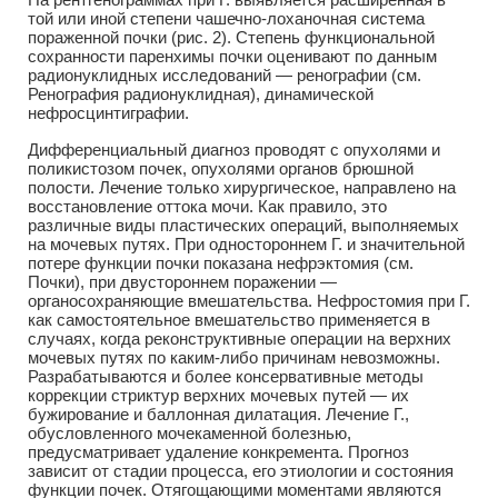
той или иной степени чашечно-лоханочная система
пораженной почки (рис. 2). Степень функциональной
сохранности паренхимы почки оценивают по данным
радионуклидных исследований — ренографии (см.
Ренография радионуклидная), динамической
нефросцинтиграфии.
Дифференциальный диагноз проводят с опухолями и
поликистозом почек, опухолями органов брюшной
полости. Лечение только хирургическое, направлено на
восстановление оттока мочи. Как правило, это
различные виды пластических операций, выполняемых
на мочевых путях. При одностороннем Г. и значительной
потере функции почки показана нефрэктомия (см.
Почки), при двустороннем поражении —
органосохраняющие вмешательства. Нефростомия при Г.
как самостоятельное вмешательство применяется в
случаях, когда реконструктивные операции на верхних
мочевых путях по каким-либо причинам невозможны.
Разрабатываются и более консервативные методы
коррекции стриктур верхних мочевых путей — их
бужирование и баллонная дилатация. Лечение Г.,
обусловленного мочекаменной болезнью,
предусматривает удаление конкремента. Прогноз
зависит от стадии процесса, его этиологии и состояния
функции почек. Отягощающими моментами являются