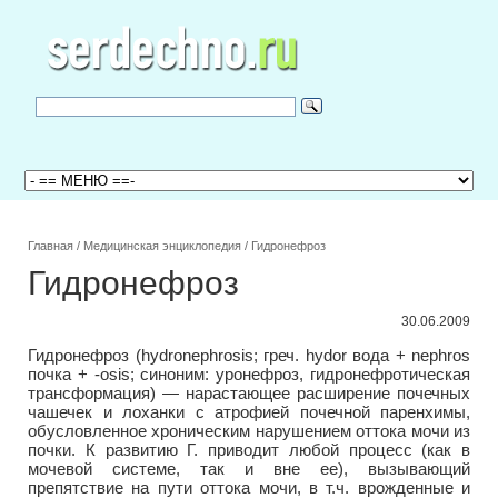
Главная
/
Медицинская энциклопедия
/
Гидронефроз
Гидронефроз
30.06.2009
Гидронефроз (hydronephrosis; греч. hydor вода + nephros
почка + -osis; синоним: уронефроз, гидронефротическая
трансформация) — нарастающее расширение почечных
чашечек и лоханки с атрофией почечной паренхимы,
обусловленное хроническим нарушением оттока мочи из
почки. К развитию Г. приводит любой процесс (как в
мочевой системе, так и вне ее), вызывающий
препятствие на пути оттока мочи, в т.ч. врожденные и