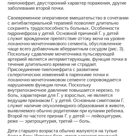
пиелонефрит, двусторонний характер поражения, другие
заболевания второй почки.
Своевременное оперативное вмешательство в сочетании
с антибактериальной терапией позволяет длительно
сохранять трудоспособность больных. Особенности
гидронефроза у детей. Основной причиной Г. у детей
служит врожденное препятствие оттоку мочи на уровне
лоханочно-мочеточникового сегмента, обусловленное
чаще всего добавочным аберрантным сосудом (рис. 3).
Поскольку сдавление мочеточника пульсирующей
артерией является интермиттирующим, функция почки в
течение длительного времени не страдает.
Присоединение пиелонефрита с развитием
склеротических изменений в паренхиме почки и
лоханочно-мочеточниковом сегменте сопровождается
нарушением функции почки. Поскольку
внутрилоханочное давление повышается нерезко, то
боль, характерная для Г. у взрослых, не является
ведущим признаком Г. у детей. Основным симптомом Г.
служит наличие опухолевидного образования в животе,
выявляемого обычно родителями при купании ребенка.
Второй по частоте признак Г. у детей — лейкоцитурия,
реже — эритроцитурия, третий — боль.
Дети старшего возраста обычно жалуются на тупые
боли в боку. Изредка боль имеет характер почечной