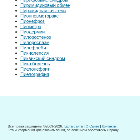
Пиримидиновый обмен
Пирамидная система
Пиопневмоторакс
Пионефроз
Пиометра
Пиодермии
Пилоростеноз
Пилороспазм
Пилефлебит
Пикнолепсия
Пиквикский синдром
Пика болезнь
Пиелонефрит
Пиелография
Все права защищены ©2009-2026.
Карта сайта
|
О Сайте
|
Контакты
Эта информация для ознакомления, за лечением обратитесь к врачу.