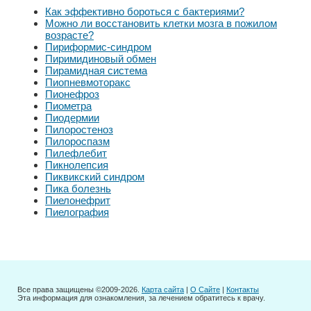
Как эффективно бороться с бактериями?
Можно ли восстановить клетки мозга в пожилом
возрасте?
Пириформис-синдром
Пиримидиновый обмен
Пирамидная система
Пиопневмоторакс
Пионефроз
Пиометра
Пиодермии
Пилоростеноз
Пилороспазм
Пилефлебит
Пикнолепсия
Пиквикский синдром
Пика болезнь
Пиелонефрит
Пиелография
Все права защищены ©2009-2026.
Карта сайта
|
О Сайте
|
Контакты
Эта информация для ознакомления, за лечением обратитесь к врачу.