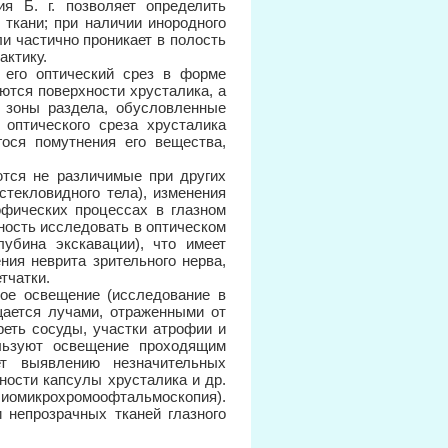
я Б. г. позволяет определить
 ткани; при наличии инородного
ли частично проникает в полость
актику.
 его оптический срез в форме
ются поверхности хрусталика, а
 зоны раздела, обусловленные
 оптического среза хрусталика
ося помутнения его вещества,
ются не различимые при других
текловидного тела), изменения
офических процессах в глазном
ность исследовать в оптическом
лубина экскавации), что имеет
ния неврита зрительного нерва,
тчатки.
мое освещение (исследование в
щается лучами, отраженными от
реть сосуды, участки атрофии и
льзуют освещение проходящим
ет выявлению незначительных
ности капсулы хрусталика и др.
(биомикрохромоофтальмоскопия).
 непрозрачных тканей глазного