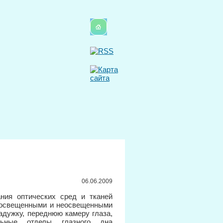
06.06.2009
ния оптических сред и тканей
у освещенными и неосвещенными
радужку, переднюю камеру глаза,
льные отделы глазного дна