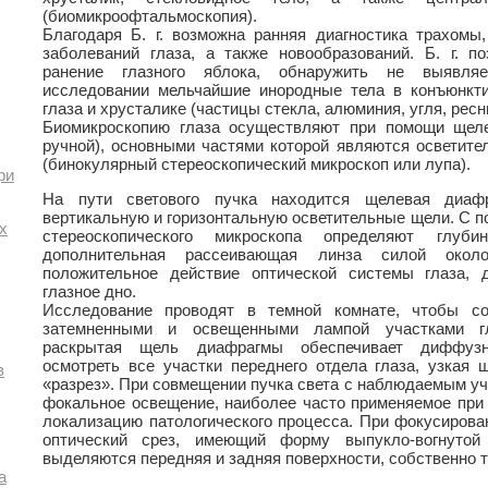
(биомикроофтальмоскопия).
Благодаря Б. г. возможна ранняя диагностика трахомы,
заболеваний глаза, а также новообразований. Б. г. п
ранение глазного яблока, обнаружить не выявляе
исследовании мельчайшие инородные тела в конъюнкти
глаза и хрусталике (частицы стекла, алюминия, угля, ресн
Биомикроскопию глаза осуществляют при помощи щел
ручной), основными частями которой являются осветите
(бинокулярный стереоскопический микроскоп или лупа).
ри
На пути светового пучка находится щелевая диафр
вертикальную и горизонтальную осветительные щели. С 
х
стереоскопического микроскопа определяют глуб
дополнительная рассеивающая линза силой окол
положительное действие оптической системы глаза, 
глазное дно.
Исследование проводят в темной комнате, чтобы со
затемненными и освещенными лампой участками гл
раскрытая щель диафрагмы обеспечивает диффузн
осмотреть все участки переднего отдела глаза, узкая
в
«разрез». При совмещении пучка света с наблюдаемым уч
фокальное освещение, наиболее часто применяемое при 
локализацию патологического процесса. При фокусирова
оптический срез, имеющий форму выпукло-вогнутой
выделяются передняя и задняя поверхности, собственно т
а