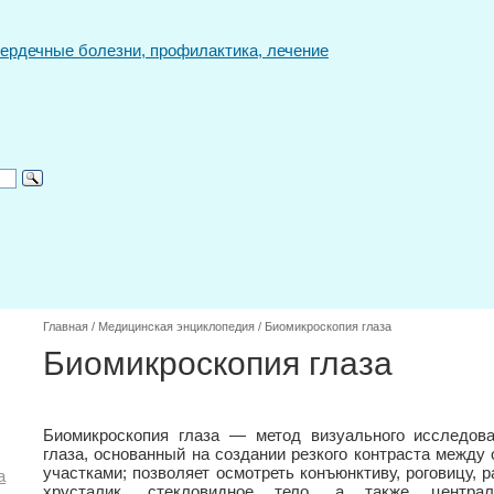
Главная
/
Медицинская энциклопедия
/
Биомикроскопия глаза
Биомикроскопия глаза
Биомикроскопия глаза — метод визуального исследова
глаза, основанный на создании резкого контраста межд
участками; позволяет осмотреть конъюнктиву, роговицу, 
а
хрусталик, стекловидное тело, а также центра