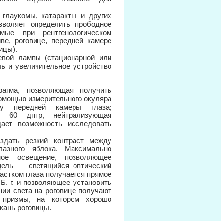
 глаукомы, катаракты и других
озволяет определить прободное
мые при рентгенологическом
ве, роговице, передней камере
ицы).
евой лампы (стационарной или
ль и увеличительное устройство
агма, позволяющая получить
помощью измерительного окуляра
ину передней камеры глаза;
о 60 дптр, нейтрализующая
дает возможность исследовать
здать резкий контраст между
азного яблока. Максимально
ое освещение, позволяющее
 щель — светящийся оптический
астком глаза получается прямое
Б. г. и позволяющее установить
нии света на роговице получают
 призмы, на котором хорошо
кань роговицы.