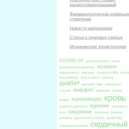
радикуломиелоишемий
Фармакологическая коррекци
утомления
Новости кардиологии
Статьи о здоровье сердца
Медицинская энциклопедия
COVID-19
антикоагулянты
апноэ
аспирин
артериальное давление
атеросклероз
бактерии
бисфенол BPA
боле
Альцгеймера
боль в плече
глюкоза
диабет
дыхание
жир
иммунитет
инфаркт
инсульт
инфекция
клетки
кровь
коронавирус
сердца
курение
кровяное давление
менопауза
ожирение
мозг
онкология
питание
питомец
рассеянный склероз
рыбий жир
сердечный
сердечные волокна