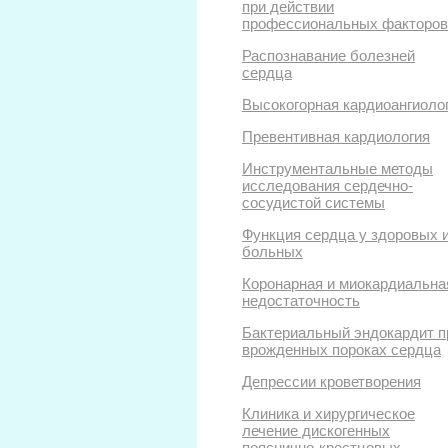
при действии
профессиональных факторов
Распознавание болезней
сердца
Высокогорная кардиоангиоло
Превентивная кардиология
Инструментальные методы
исследования сердечно-
сосудистой системы
Функция сердца у здоровых 
больных
Коронарная и миокардиальна
недостаточность
Бактериальный эндокардит п
врожденных пороках сердца
Депрессии кроветворения
Клиника и хирургическое
лечение дискогенных
пояснично-крестцовых