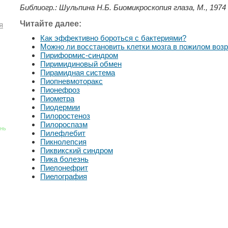
Библиогр.: Шульпина Н.Б. Биомикроскопия глаза, М., 1974
Читайте далее:
я
Как эффективно бороться с бактериями?
Можно ли восстановить клетки мозга в пожилом воз
Пириформис-синдром
Пиримидиновый обмен
Пирамидная система
Пиопневмоторакс
Пионефроз
Пиометра
Пиодермии
Пилоростеноз
Пилороспазм
знь
Пилефлебит
Пикнолепсия
Пиквикский синдром
Пика болезнь
Пиелонефрит
Пиелография