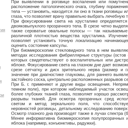
При выявлении в роговице воспаления или помутнени
расположение патологического очага, глубину поражения
тела — установить, находится ли оно в ткани роговицы и
глаза, что позволяет врачу правильно выбрать лечебную т
При фокусировании света на хрусталике определяется
двояковыпуклого прозрачного тела. В срезе четко выделя
гия
также сероватые овальные полосы — так называемые
различной плотностью вещества хрусталика. Изучение
позволяет установить точную локализацию начинающег
оценить состояние капсулы.
При биомикроскопии стекловидного тела в нем выявля
методах исследования фибриллярные структуры (остов с
которых свидетельствуют о воспалительных или дистр
яблоке. Фокусирование света на глазном дне дает возмож
и
срезе сетчатку и диск зрительного нерва (размер и г
значение при диагностике глаукомы, для раннего выявле
застойного соска, центрально расположенных разрывов се
я
При Б. г. применяют и другие виды освещения. Непря
темном поле), при котором наблюдаемый участок осве
более глубоких тканей глаза, позволяет хорошо рассмот
ри
разрывы тканей. Для осмотра прозрачных сред испо
светом и метод зеркального поля, что способству
неровностей роговицы, детальному исследованию поверх
Осмотр глазного дна производят также в лучах спектра 
Менее информативна биомикроскопия полупрозрачных и
яблока (например, конъюнктивы, радужки).