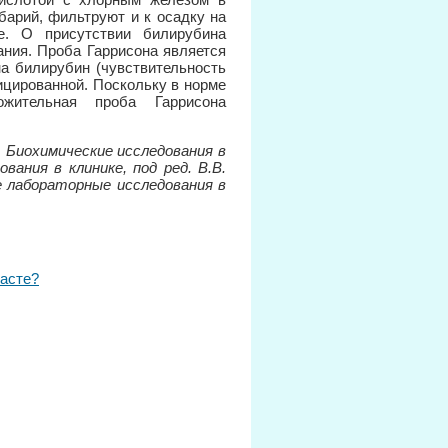
барий, фильтруют и к осадку на
е. О присутствии билирубина
ания. Проба Гаррисона является
а билирубин (чувствительность
ицированной. Поскольку в норме
ожительная проба Гаррисона
. Биохимические исследования в
вания в клинике, под ред. В.В.
ие лабораторные исследования в
расте?