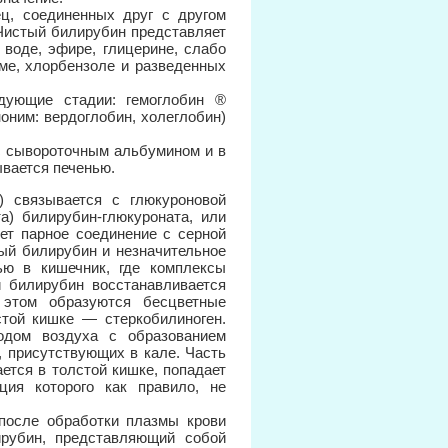
ц, соединенных друг с другом
 Чистый билирубин представляет
 воде, эфире, глицерине, слабо
ме, хлорбензоле и разведенных
дующие стадии: гемоглобин ®
оним: вердоглобин, холеглобин)
с сывороточным альбумином и в
ывается печенью.
) связывается с глюкуроновой
а) билирубин-глюкуроната, или
ет парное соединение с серной
ый билирубин и незначительное
ью в кишечник, где комплексы
 билирубин восстанавливается
этом образуются бесцветные
стой кишке — стеркобилиноген.
родом воздуха с образованием
, присутствующих в кале. Часть
ется в толстой кишке, попадает
ция которого как правило, не
после обработки плазмы крови
ирубин, представляющий собой