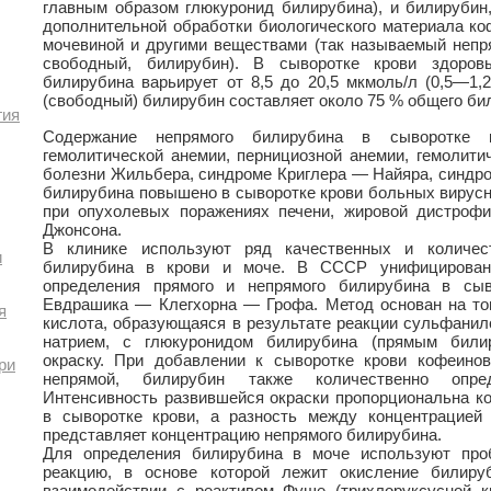
главным образом глюкуронид билирубина), и билирубин
дополнительной обработки биологического материала ко
мочевиной и другими веществами (так называемый непр
свободный, билирубин). В сыворотке крови здоро
билирубина варьирует от 8,5 до 20,5 мкмоль/л (0,5—1,
(свободный) билирубин составляет около 75 % общего би
гия
Содержание непрямого билирубина в сыворотке к
гемолитической анемии, пернициозной анемии, гемолити
болезни Жильбера, синдроме Криглера — Найяра, синдро
билирубина повышено в сыворотке крови больных вирусн
при опухолевых поражениях печени, жировой дистроф
Джонсона.
В клинике используют ряд качественных и количес
и
билирубина в крови и моче. В СССР унифицированн
определения прямого и непрямого билирубина в сыв
Евдрашика — Клегхорна — Грофа. Метод основан на то
я
кислота, образующаяся в результате реакции сульфанил
натрием, с глюкуронидом билирубина (прямым билир
окраску. При добавлении к сыворотке крови кофеиново
ри
непрямой, билирубин также количественно опред
Интенсивность развившейся окраски пропорциональна к
в сыворотке крови, а разность между концентрацией
представляет концентрацию непрямого билирубина.
Для определения билирубина в моче используют про
реакцию, в основе которой лежит окисление билиру
взаимодействии с реактивом Фуше (трихлоруксусной 