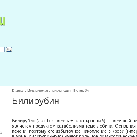
Главная
/
Медицинская энциклопедия
/
Билирубин
Билирубин
Билирубин (лат. bilis желчь + ruber красный) — желчный п
является продуктом катаболизма гемоглобина. Основная
печени, поэтому его избыточное накопление в крови (гип
а
в моче (билирубинурия) имеют большое диагностическое 