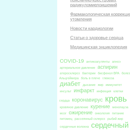
радикуломиелоишемий
Фармакологическая коррекци
утомления
Новости кардиологии
Статьи о здоровье сердца
Медицинская энциклопедия
COVID-19
антикоагулянты
апноэ
аспирин
артериальное давление
атеросклероз
бактерии
бисфенол BPA
боле
Альцгеймера
боль в плече
глюкоза
диабет
дыхание
жир
иммунитет
инфаркт
инсульт
инфекция
клетки
кровь
коронавирус
сердца
курение
кровяное давление
менопауза
ожирение
мозг
онкология
питание
питомец
рассеянный склероз
рыбий жир
сердечный
сердечные волокна