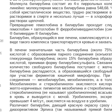
Молекула билирубина состоит из 4-х пиррольных коле
линейно: молекулярная масса билирубина равна 548,68.
собой кристаллическое вещество, трудно растворимое в
растворимое в спирте и несколько лучше — в хлорофор
растворах щелочей.
Превращение гемоглобина в билирубин проходит сле
гемоглобин + гаптоглобин ® ферробиливердинглобин (син
® биливердин ® билирубин.
Билирубин, образующийся вне печени, комплексируется 
ри
виде такого комплекса транспортируется кровью и захват
В печени значительная часть билирубина (около 75%
х
кислотой с образованием парного соединения (конъюгат
глюкуронида билирубина; около 15% билирубина образу
кислотой, принимая форму билирубинсульфата. Связанн
количество свободного билирубина поступают с желч
билирубина распадаются, а образовавшийся свободный
при участии ферментов кишечной микрофлоры. При 
соединения — мезобилирубин, мезобилиноген, а в тол
Мезобилиноген и стеркобилиноген окисляются кисло
в
желто-коричневых пигментов мезобилина и стеркобилина
стеркобилиногена (ее называют уробилиногеном) всасыва
в кровь и выводится с мочой. Уробилиноген, экскре
превышает 4 мг/сут., окисляется на воздухе в уробилин.
Различают билирубин, дающий красную окраску сразу 
а
диазореактивом Эрлиха (так называемый прямой бил