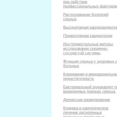
при действии
профессиональных факторов
Распознавание болезней
сердца
Высокогорная кардиоангиоло
Превентивная кардиология
Инструментальные методы
исследования сердечно-
сосудистой системы
Функция сердца у здоровых 
больных
Коронарная и миокардиальна
недостаточность
Бактериальный эндокардит п
врожденных пороках сердца
Депрессии кроветворения
Клиника и хирургическое
лечение дискогенных
пояснично-крестцовых