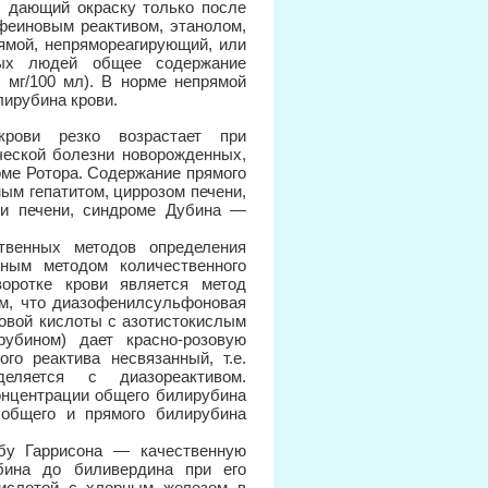
, дающий окраску только после
феиновым реактивом, этанолом,
ямой, непрямореагирующий, или
вых людей общее содержание
2 мг/100 мл). В норме непрямой
лирубина крови.
рови резко возрастает при
ческой болезни новорожденных,
ме Ротора. Содержание прямого
ым гепатитом, циррозом печени,
ии печени, синдроме Дубина —
твенных методов определения
ым методом количественного
оротке крови является метод
м, что диазофенилсульфоновая
овой кислоты с азотистокислым
убином) дает красно-розовую
го реактива несвязанный, т.е.
еляется с диазореактивом.
онцентрации общего билирубина
 общего и прямого билирубина
бу Гаррисона — качественную
бина до биливердина при его
кислотой с хлорным железом в