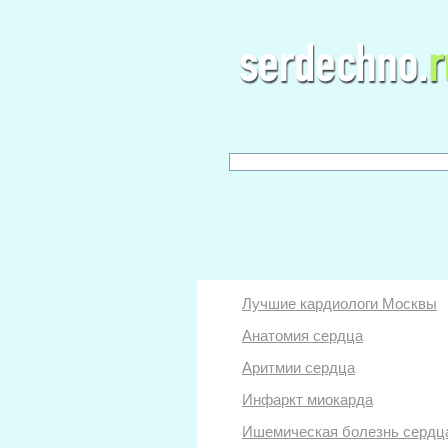
Лучшие кардиологи Москвы
Анатомия сердца
Аритмии сердца
Инфаркт миокарда
Ишемическая болезнь сердц