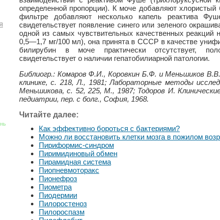
определенной пропорции). К моче добавляют хлористый 
фильтре добавляют несколько капель реактива Фуш
я
свидетельствует появление синего или зеленого окрашив
одной из самых чувствительных качественных реакций н
0,5—1,7 мг/100 мл), она принята в СССР в качестве униф
билирубин в моче практически отсутствует, пол
свидетельствует о наличии гепатобилиарной патологии.
Библиогр.: Комаров Ф.И., Коровкин Б.Ф. и Меньшиков В.В
клинике, с. 218, Л., 1981; Лабораторные методы исследо
Меньшикова, с. 52, 225, М., 1987; Тодоров И. Клиническ
педиатрии, пер. с болг., София, 1968.
Читайте далее:
знь
Как эффективно бороться с бактериями?
Можно ли восстановить клетки мозга в пожилом воз
Пириформис-синдром
Пиримидиновый обмен
Пирамидная система
Пиопневмоторакс
Пионефроз
Пиометра
Пиодермии
Пилоростеноз
Пилороспазм