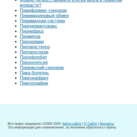
возрасте?
Пириформис-синдром
Пиримидиновый обмен
Пирамидная система
Пиопневмоторакс
Пионефроз
Пиометра
Пиодермии
Пилоростеноз
Пилороспазм
Пилефлебит
Пикнолепсия
Пиквикский синдром
Пика болезнь
Пиелонефрит
Пиелография
Все права защищены ©2009-2026.
Карта сайта
|
О Сайте
|
Контакты
Эта информация для ознакомления, за лечением обратитесь к врачу.