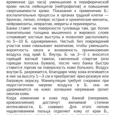
временное (до часа) уменьшение в периферической
крови числа лейкоцитов (нейтрофилов) и повышение
свертываемости крови. Показания к применению Б.:
воспалительные процессы в органах грудной клетки —
бронхах, легких, плевре; острые и хронические миозиты,
нейромиозиты, невралгии, невриты и периневриты.
Банки ставят на поверхности туловища там, где более
значительная толщина мышечного и жирового слоев
сглаживает костные выступы и позволяет расположить
по 5—10 Б. одновременно. Чистый, без повреждений
участок кожи смазывают вазелином, чтобы уменьшить
вероятность ожога и возможность проникновения
воздуха под край Б. Внутрь Б. на 2—3 с вносится
горящий ватный тампон, смоченный спиртом (или
горящая полоска бумаги), после чего банка быстро
ставится горлом на поверхность кожи больного. Воздух
внутри Б. разрежается, благодаря чему кожа втягивается
в нее на высоту 1—3 см и приобретает ярко-розовую или
багровую окраску. Манипуляция требует сноровки: при
недостаточном нагреве воздуха в Б. она не
удерживается на коже; излишнее нагревание грозит
ожогом кожи.
Когда изменения в коже под банкой (гиперемия,
кровоизлияния) достигнут желаемой степени
интенсивности, Б. снимают. Для этого легким
надавливанием пальца отделяют кожу от края Б.,