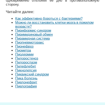
одновременно отклоняя ее дно в противоположную
сторону.
Читайте далее:
Как эффективно бороться с бактериями?
Можно ли восстановить клетки мозга в пожилом
возрасте?
Пириформис-синдром
Пиримидиновый обмен
Пирамидная система
Пиопневмоторакс
Пионефроз
Пиометра
Пиодермии
Пилоростеноз
Пилороспазм
Пилефлебит
Пикнолепсия
Пиквикский синдром
Пика болезнь
Пиелонефрит
Пиелография