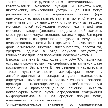
также при инструментальных исследованиях —
катетеризации мочевого пузыря и мочеточников,
цистоскопии, бужировании уретры и др. Они могут
размножаться как в пораженном органе (при
пиелонефрите, простатите), так и в моче. Степень Б.
увеличивается при нарушении оттока мочи из верхних
мочевых путей (обтурация мочеточника и др.) или
мочевого пузыря (аденома предстательной железы,
стриктура мочеиспускательного канала и др.). Бактерии
не проникают из кровеносного русла в мочу через
неповрежденные почки. Как правило, Б. появляется на
фоне симптомов цистита, пиелонефрита, простатита,
уретрита, однако в ряде случаев отсутствуют
клинические признаки поражения мочевой системы.
Высокая степень Б. наблюдается у 60—70% пациентов
острым и хроническим пиелонефритом (в активной фазе
воспаления). Выявление Б., ее степени и характера, а
также чувствительности микрофлоры мочи к
антибактериальным препаратам дает возможность
определить выраженность воспалительного процесса,
проводить целенаправленную антибактериальную
терапию и противорецидивное лечение. Выявить
бактериурию можно путем определения содержания
микроорганизмов в 1 мл средней порции мочи,
полученной при мочеиспускании.
Эпидемиологическое значение Б. определяется