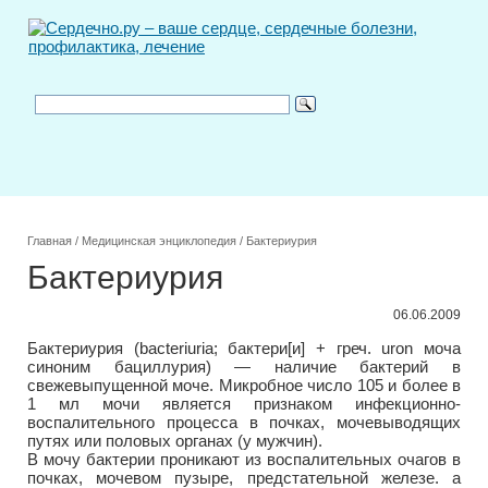
Главная
/
Медицинская энциклопедия
/
Бактериурия
Бактериурия
06.06.2009
Бактериурия (bacteriuria; бактери[и] + греч. uron моча
синоним бациллурия) — наличие бактерий в
свежевыпущенной моче. Микробное число 105 и более в
1 мл мочи является признаком инфекционно-
воспалительного процесса в почках, мочевыводящих
путях или половых органах (у мужчин).
В мочу бактерии проникают из воспалительных очагов в
почках, мочевом пузыре, предстательной железе. а