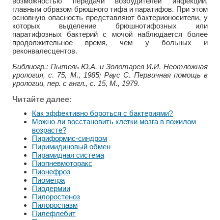
возможностью передачи возбудителей инфекции,
главным образом брюшного тифа и паратифов. При этом
основную опасность представляют бактерионосители, у
которых выделение брюшнотифозных или
паратифозных бактерий с мочой наблюдается более
продолжительное время, чем у больных и
реконвалесцентов.
Библиогр.: Пытель Ю.А. и Золотарев И.И. Неотложная
урология, с. 75, М., 1985; Раус С. Первичная помощь в
урологии, пер. с англ., с. 15, М., 1979.
Читайте далее:
Как эффективно бороться с бактериями?
Можно ли восстановить клетки мозга в пожилом
возрасте?
Пириформис-синдром
Пиримидиновый обмен
Пирамидная система
Пиопневмоторакс
Пионефроз
Пиометра
Пиодермии
Пилоростеноз
Пилороспазм
Пилефлебит