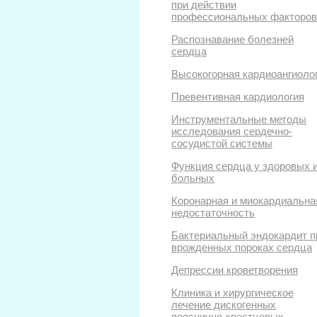
при действии
профессиональных факторов
Распознавание болезней
сердца
Высокогорная кардиоангиоло
Превентивная кардиология
Инструментальные методы
исследования сердечно-
сосудистой системы
Функция сердца у здоровых 
больных
Коронарная и миокардиальна
недостаточность
Бактериальный эндокардит п
врожденных пороках сердца
Депрессии кроветворения
Клиника и хирургическое
лечение дискогенных
пояснично-крестцовых