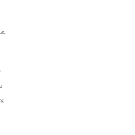
гия
и
я
ри