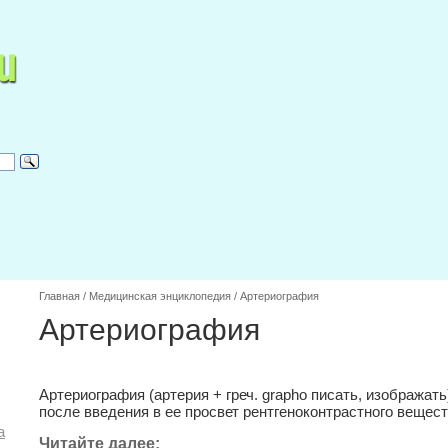
Главная
/
Медицинская энциклопедия
/
Артериография
Артериография
Артериография (артерия + греч. grapho писать, изображат
после введения в ее просвет рентгеноконтрастного вещес
а
Читайте далее: