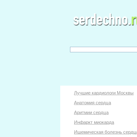
Лучшие кардиологи Москвы
Анатомия сердца
Аритмии сердца
Инфаркт миокарда
Ишемическая болезнь сердц