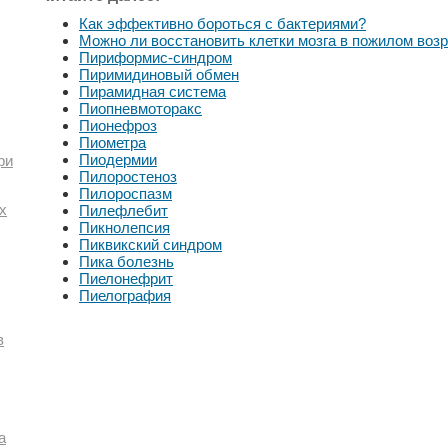
Как эффективно бороться с бактериями?
Можно ли восстановить клетки мозга в пожилом воз
Пириформис-синдром
Пиримидиновый обмен
Пирамидная система
Пиопневмоторакс
Пионефроз
Пиометра
Пиодермии
ри
Пилоростеноз
Пилороспазм
х
Пилефлебит
Пикнолепсия
Пиквикский синдром
Пика болезнь
Пиелонефрит
Пиелография
в
а