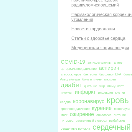
радикуломиелоишемий
Фармакологическая коррекци
утомления
Новости кардиологии
Статьи о здоровье сердца
Медицинская энциклопедия
COVID-19
антикоагулянты
апноэ
аспирин
артериальное давление
атеросклероз
бактерии
бисфенол BPA
боле
Альцгеймера
боль в плече
глюкоза
диабет
дыхание
жир
иммунитет
инфаркт
инсульт
инфекция
клетки
кровь
коронавирус
сердца
курение
кровяное давление
менопауза
ожирение
мозг
онкология
питание
питомец
рассеянный склероз
рыбий жир
сердечный
сердечные волокна