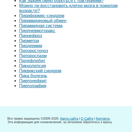
Как эффективно бороться с бактериями?
Можно ли восстановить клетки мозга в пожилом
возрасте?
Пириформис-синдром
Пиримидиновый обмен
Пирамидная система
Пиопневмоторакс
Пионефроз
Пиометра
Пиодермии
Пилоростеноз
Пилороспазм
Пилефлебит
Пикнолепсия
Пиквикский синдром
Пика болезнь
Пиелонефрит
Пиелография
Все права защищены ©2009-2026.
Карта сайта
|
О Сайте
|
Контакты
Эта информация для ознакомления, за лечением обратитесь к врачу.