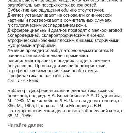
разгибательных поверхностях конечностей.
Субъективные ощущения обычно отсутствуют.
Диагноз устанавливают на основании клинической
картины и подтверждают в сомнительных случаях
гистологическим исследованием кожи.
Дифференциальный диагноз проводят с мелкоочаговой
склеродермией, склероатрофическим лихеном,
атрофическим красным плоским лишаем, вторичными
Рубцовыми атрофиями.
Лечение проводится амбулаторно дерматологом. В
ранней стадии заболевания применяют
пенициллинотерапию, в поздних стадиях лечение
безуспешно. Прогноз для жизни благоприятный;
атрофические изменения кожи необратимы.
Профилактика не разработана.
См. также Кожа.
Библиогр. Дифференциальная диагностика кожных
болезней, под ред. Б.А. Беренбейна и А.А. Студницина,
М., 1989; Машкиллейсон Л.Н. Частная дерматология, с.
366, М., 1965; Цветкова Г.М. и Мордовцев В.Н.
Патоморфологическая диагностика заболеваний кожи, с.
38, М., 1986.
Читайте далее: