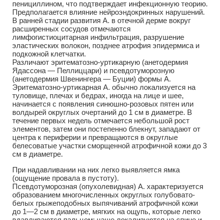
пенициллином, что подтверждает инфекционную теорию.
Предполагается влияние нейроэндокринных нарушений.
В ранней стадии развития А. в отечной дерме вокруг
расширенных сосудов отмечаются
лимфогистиоцитарная инфильтрация, разрушение
эластических волокон, позднее атрофия эпидермиса и
подкожной клетчатки.
Различают эритематозно-уртикарную (анетодермия
Ядассона — Пеллиццари) и псевдотуморозную
(анетодермия Швенингера — Буции) формы А.
Эритематозно-уртикарная А. обычно локализуется на
туловище, плечах и бедрах, иногда на лице и шее,
начинается с появления синюшно-розовых пятен или
волдырей округлых очертаний до 1 см в диаметре. В
течение первых недель отмечается небольшой рост
элементов, затем они постепенно блекнут, западают от
центра к периферии и превращаются в округлые
белесоватые участки сморщенной атрофичной кожи до 3
см в диаметре.
При надавливании на них легко выявляется ямка
(ощущение провала в пустоту).
Псевдотуморозная (опухолевидная) А. характеризуется
образованием многочисленных округлых голубовато-
белых грыжеподобных выпячиваний атрофичной кожи
до 1—2 см в диаметре, мягких на ощупь, которые легко
вдавливаются пальцем: чаще локализуются на спине и