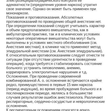
электроэнцефалографического контроля ее
адекватности (определения уровня наркоза) утратил
свое значение. Однако он может быть применен при
мононаркозе.
Показания и противопоказания. Абсолютных
противопоказаний по проведению общей анестезии нет.
При определении показаний следует учитывать характер
и объем предполагаемого вмешательства, как в
амбулаторной практике, так и в клинических условиях
некоторые оперативные вмешательства могут быть
выполнены в условиях местного обезболивания (см.
Анестезия местная); в клинике часто применяют метод
эпидуральной анестезии (см. Анестезия эпидуральная).
К относительным противопоказаниям следует отнести те
ситуации (при отсутствии ургентности в проведении
операции), когда требуется стабилизировать состояние
больного: устранить гиповолемию, анемию,
корригировать электролитные нарушения и т.д.
Осложнения. При проведении современной
комбинированной А. о. осложнения встречаются крайне
редко, преимущественно в первые 15 мин наркоза
(период индукции), во время пробуждения больного и в
посленаркозном периоде, являясь в большинстве
случаев результатом ошибок анестезиолога. Различают
респираторные, сердечно-сосудистые и неврологические
осложнения.
К респираторным осложнениям относятся апноэ,