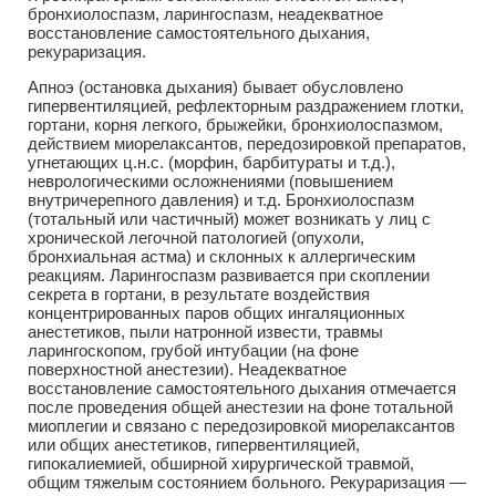
бронхиолоспазм, ларингоспазм, неадекватное
восстановление самостоятельного дыхания,
рекураризация.
Апноэ (остановка дыхания) бывает обусловлено
гипервентиляцией, рефлекторным раздражением глотки,
гортани, корня легкого, брыжейки, бронхиолоспазмом,
действием миорелаксантов, передозировкой препаратов,
угнетающих ц.н.с. (морфин, барбитураты и т.д.),
неврологическими осложнениями (повышением
внутричерепного давления) и т.д. Бронхиолоспазм
(тотальный или частичный) может возникать у лиц с
хронической легочной патологией (опухоли,
бронхиальная астма) и склонных к аллергическим
реакциям. Ларингоспазм развивается при скоплении
секрета в гортани, в результате воздействия
концентрированных паров общих ингаляционных
анестетиков, пыли натронной извести, травмы
ларингоскопом, грубой интубации (на фоне
поверхностной анестезии). Неадекватное
восстановление самостоятельного дыхания отмечается
после проведения общей анестезии на фоне тотальной
миоплегии и связано с передозировкой миорелаксантов
или общих анестетиков, гипервентиляцией,
гипокалиемией, обширной хирургической травмой,
общим тяжелым состоянием больного. Рекураризация —