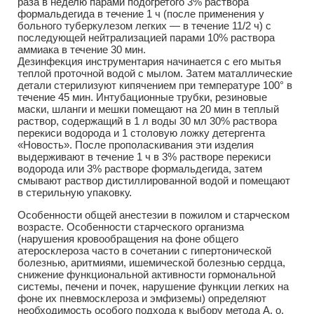
раза в неделю парами подогретого 3% раствора
формальдегида в течение 1 ч (после применения у
больного туберкулезом легких — в течение 11/2 ч) с
последующей нейтрализацией парами 10% раствора
аммиака в течение 30 мин.
Дезинфекция инструментария начинается с его мытья
теплой проточной водой с мылом. Затем маталлические
детали стерилизуют кипячением при температуре 100° в
течение 45 мин. Интубационные трубки, резиновые
маски, шланги и мешки помещают на 20 мин в теплый
раствор, содержащий в 1 л воды 30 мл 30% раствора
перекиси водорода и 1 столовую ложку детергента
«Новость». После прополаскивания эти изделия
выдерживают в течение 1 ч в 3% растворе перекиси
водорода или 3% растворе формальдегида, затем
смывают раствор дистиллированной водой и помещают
в стерильную упаковку.
Особенности общей анестезии в пожилом и старческом
возрасте. Особенности старческого организма
(нарушения кровообращения на фоне общего
атеросклероза часто в сочетании с гипертонической
болезнью, аритмиями, ишемической болезнью сердца,
снижение функциональной активности гормональной
системы, печени и почек, нарушение функции легких на
фоне их пневмосклероза и эмфиземы) определяют
необходимость особого подхода к выбору метода А. о.