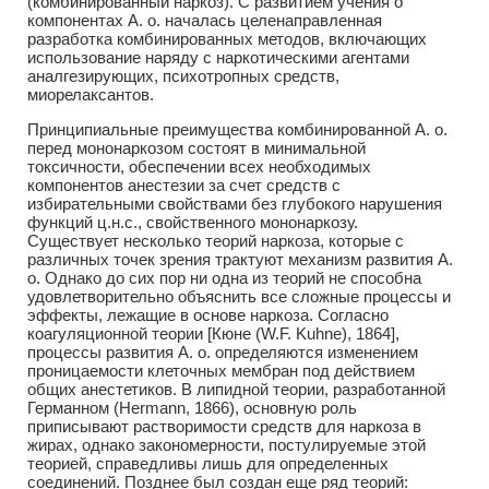
(комбинированный наркоз). С развитием учения о
компонентах А. о. началась целенаправленная
разработка комбинированных методов, включающих
использование наряду с наркотическими агентами
аналгезирующих, психотропных средств,
миорелаксантов.
Принципиальные преимущества комбинированной А. о.
перед мононаркозом состоят в минимальной
токсичности, обеспечении всех необходимых
компонентов анестезии за счет средств с
избирательными свойствами без глубокого нарушения
функций ц.н.с., свойственного мононаркозу.
Существует несколько теорий наркоза, которые с
различных точек зрения трактуют механизм развития А.
о. Однако до сих пор ни одна из теорий не способна
удовлетворительно объяснить все сложные процессы и
эффекты, лежащие в основе наркоза. Согласно
коагуляционной теории [Кюне (W.F. Kuhne), 1864],
процессы развития А. о. определяются изменением
проницаемости клеточных мембран под действием
общих анестетиков. В липидной теории, разработанной
Германном (Hermann, 1866), основную роль
приписывают растворимости средств для наркоза в
жирах, однако закономерности, постулируемые этой
теорией, справедливы лишь для определенных
соединений. Позднее был создан еще ряд теорий: