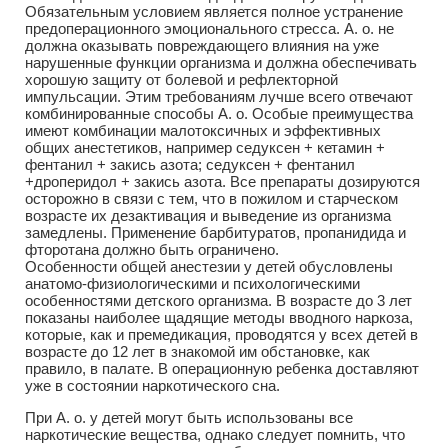
Обязательным условием является полное устранение
предоперационного эмоционального стресса. А. о. не
должна оказывать повреждающего влияния на уже
нарушенные функции организма и должна обеспечивать
хорошую защиту от болевой и рефлекторной
импульсации. Этим требованиям лучше всего отвечают
комбинированные способы А. о. Особые преимущества
имеют комбинации малотоксичных и эффективных
общих анестетиков, например седуксен + кетамин +
фентанил + закись азота; седуксен + фентанил
+дроперидол + закись азота. Все препараты дозируются
осторожно в связи с тем, что в пожилом и старческом
возрасте их дезактивация и выведение из организма
замедлены. Применение барбитуратов, пропанидида и
фторотана должно быть ограничено.
Особенности общей анестезии у детей обусловлены
анатомо-физиологическими и психологическими
особенностями детского организма. В возрасте до 3 лет
показаны наиболее щадящие методы вводного наркоза,
которые, как и премедикация, проводятся у всех детей в
возрасте до 12 лет в знакомой им обстановке, как
правило, в палате. В операционную ребенка доставляют
уже в состоянии наркотического сна.
При А. о. у детей могут быть использованы все
наркотические вещества, однако следует помнить, что