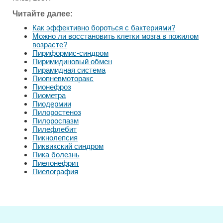
Читайте далее:
Как эффективно бороться с бактериями?
Можно ли восстановить клетки мозга в пожилом
возрасте?
Пириформис-синдром
Пиримидиновый обмен
Пирамидная система
Пиопневмоторакс
Пионефроз
Пиометра
Пиодермии
Пилоростеноз
Пилороспазм
Пилефлебит
Пикнолепсия
Пиквикский синдром
Пика болезнь
Пиелонефрит
Пиелография