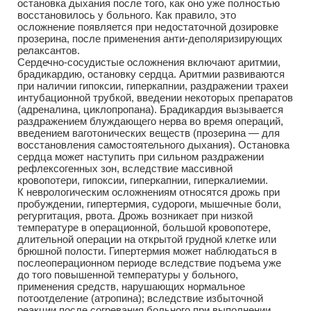
остановка дыхания после того, как оно уже полностью
восстановилось у больного. Как правило, это
осложнение появляется при недостаточной дозировке
прозерина, после применения анти-деполяризирующих
релаксантов.
Сердечно-сосудистые осложнения включают аритмии,
брадикардию, остановку сердца. Аритмии развиваются
при наличии гипоксии, гиперкапнии, раздражении трахеи
интубационной трубкой, введении некоторых препаратов
(адреналина, циклопропана). Брадикардия вызывается
раздражением блуждающего нерва во время операций,
введением ваготонических веществ (прозерина — для
восстановления самостоятельного дыхания). Остановка
сердца может наступить при сильном раздражении
рефлексогенных зон, вследствие массивной
кровопотери, гипоксии, гиперкапнии, гиперкалиемии.
К неврологическим осложнениям относятся дрожь при
пробуждении, гипертермия, судороги, мышечные боли,
регургитация, рвота. Дрожь возникает при низкой
температуре в операционной, большой кровопотере,
длительной операции на открытой грудной клетке или
брюшной полости. Гипертермия может наблюдаться в
послеоперационном периоде вследствие подъема уже
до того повышенной температуры у больного,
применения средств, нарушающих нормальное
потоотделение (атропина); вследствие избыточной
реакции после согревания больного при выполнении