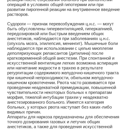
операций в условиях общей гипотермии или при
развитии пирогенной реакции на внутривенное введение
растворов.
Судороги — признак перевозбуждения ц.н.с. — могут
быть обусловлены гипервентиляцией, гиперкапнией,
передозировкой или быстрым введением общих
анестетиков, наблюдаются при заболеваниях ц.н.с.
(опухоль мозга, эпилепсия, менингит). Мышечные боли
наблюдаются при использовании с целью миоплегии
деполяризующих релаксантов (дитилина) после
кратковременной общей анестезии. При спонтанной и
искусственной вентиляции легких возможна аспирация
или нагнетание жидкости в трахею в результате
регургитации содержимого желудочно-кишечного тракта
при кишечной непроходимости, обильном желудочно-
кишечном кровотечении. Рвота часто развивается при
проведении неадекватной премедикации, повышенной
чувствительности некоторых больных к препаратам
морфия, тяжелой интубации трахеи у неадекватно
анестезированного больного. Имеется категория
больных, у которых рвота наступает без каких-либо
видимых причин.
Аппараты для наркоза предназначены для обеспечения
точного дозирования газовых и летучих общих
анестетиков, а также для проведения искусственной