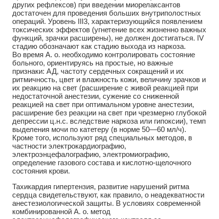
других рефлексов) при введении миорелаксантов
достаточен для проведения больших внутриполостных
операций. Уровень III3, характеризующийся появлением
токсических эффектов (угнетение всех жизненно важных
функций, зрачки расширены), не должен достигаться. IV
стадию обозначают как стадию выхода из наркоза.
Во время А. о. необходимо контролировать состояние
больного, ориентируясь на простые, но важные
признаки: АД, частоту сердечных сокращений и их
ритмичность, цвет и влажность кожи, величину зрачков и
их реакцию на свет (расширение с живой реакцией при
недостаточной анестезии, сужение со сниженной
реакцией на свет при оптимальном уровне анестезии,
расширение без реакции на свет при чрезмерно глубокой
депрессии ц.н.с. вследствие наркоза или гипоксии), темп
выделения мочи по катетеру (в норме 50—60 мл/ч).
Кроме того, используют ряд специальных методов, в
частности электрокардиографию,
электроэнцефалографию, электромиографию,
определение газового состава и кислотно-щелочного
состояния крови.
Тахикардия гипертензия, развитие нарушений ритма
сердца свидетельствуют, как правило, о неадекватности
анестезиологической защиты. В условиях современной
комбинированной А. о. метод