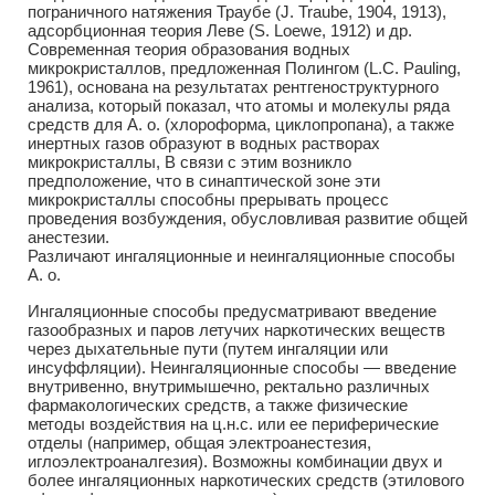
пограничного натяжения Траубе (J. Traube, 1904, 1913),
адсорбционная теория Леве (S. Loewe, 1912) и др.
Современная теория образования водных
микрокристаллов, предложенная Полингом (L.С. Pauling,
1961), основана на результатах рентгеноструктурного
анализа, который показал, что атомы и молекулы ряда
средств для А. о. (хлороформа, циклопропана), а также
инертных газов образуют в водных растворах
микрокристаллы, В связи с этим возникло
предположение, что в синаптической зоне эти
микрокристаллы способны прерывать процесс
проведения возбуждения, обусловливая развитие общей
анестезии.
Различают ингаляционные и неингаляционные способы
А. о.
Ингаляционные способы предусматривают введение
газообразных и паров летучих наркотических веществ
через дыхательные пути (путем ингаляции или
инсуффляции). Неингаляционные способы — введение
внутривенно, внутримышечно, ректально различных
фармакологических средств, а также физические
методы воздействия на ц.н.с. или ее периферические
отделы (например, общая электроанестезия,
иглоэлектроаналгезия). Возможны комбинации двух и
более ингаляционных наркотических средств (этилового