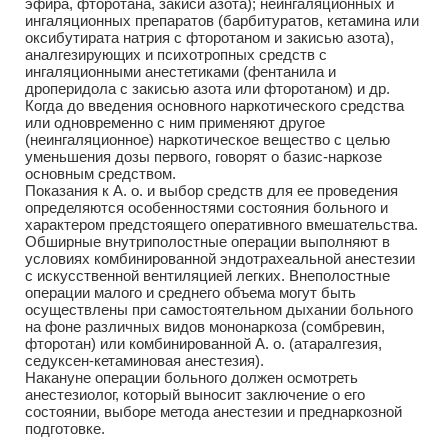
эфира, фторотана, закиси азота); неингаляционных и
ингаляционных препаратов (барбитуратов, кетамина или
оксибутирата натрия с фторотаном и закисью азота),
аналгезирующих и психотропных средств с
ингаляционными анестетиками (фентанила и
дроперидола с закисью азота или фторотаном) и др.
Когда до введения основного наркотического средства
или одновременно с ним применяют другое
(неингаляционное) наркотическое вещество с целью
уменьшения дозы первого, говорят о базис-наркозе
основным средством.
Показания к А. о. и выбор средств для ее проведения
определяются особенностями состояния больного и
характером предстоящего оперативного вмешательства.
Обширные внутриполостные операции выполняют в
условиях комбинированной эндотрахеальной анестезии
с искусственной вентиляцией легких. Внеполостные
операции малого и среднего объема могут быть
осуществлены при самостоятельном дыхании больного
на фоне различных видов мононаркоза (сомбревин,
фторотан) или комбинированной А. о. (атаралгезия,
седуксен-кетаминовая анестезия).
Накануне операции больного должен осмотреть
анестезиолог, который выносит заключение о его
состоянии, выборе метода анестезии и преднаркозной
подготовке.