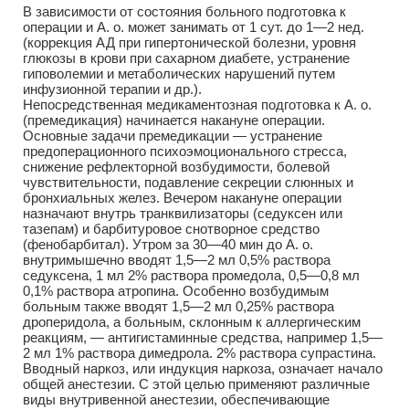
В зависимости от состояния больного подготовка к
операции и А. о. может занимать от 1 сут. до 1—2 нед.
(коррекция АД при гипертонической болезни, уровня
глюкозы в крови при сахарном диабете, устранение
гиповолемии и метаболических нарушений путем
инфузионной терапии и др.).
Непосредственная медикаментозная подготовка к А. о.
(премедикация) начинается накануне операции.
Основные задачи премедикации — устранение
предоперационного психоэмоционального стресса,
снижение рефлекторной возбудимости, болевой
чувствительности, подавление секреции слюнных и
бронхиальных желез. Вечером накануне операции
назначают внутрь транквилизаторы (седуксен или
тазепам) и барбитуровое снотворное средство
(фенобарбитал). Утром за 30—40 мин до А. о.
внутримышечно вводят 1,5—2 мл 0,5% раствора
седуксена, 1 мл 2% раствора промедола, 0,5—0,8 мл
0,1% раствора атропина. Особенно возбудимым
больным также вводят 1,5—2 мл 0,25% раствора
дроперидола, а больным, склонным к аллергическим
реакциям, — антигистаминные средства, например 1,5—
2 мл 1% раствора димедрола. 2% раствора супрастина.
Вводный наркоз, или индукция наркоза, означает начало
общей анестезии. С этой целью применяют различные
виды внутривенной анестезии, обеспечивающие