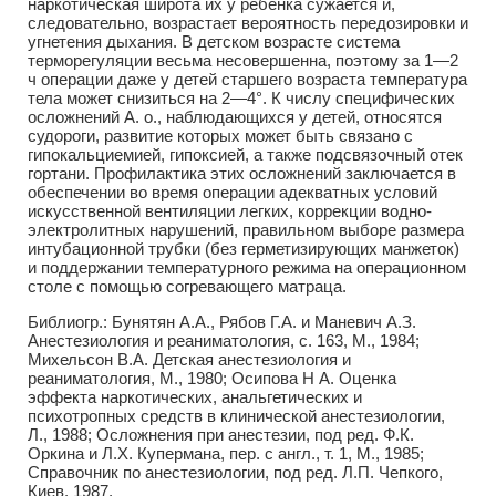
наркотическая широта их у ребенка сужается и,
следовательно, возрастает вероятность передозировки и
угнетения дыхания. В детском возрасте система
терморегуляции весьма несовершенна, поэтому за 1—2
ч операции даже у детей старшего возраста температура
тела может снизиться на 2—4°. К числу специфических
осложнений А. о., наблюдающихся у детей, относятся
судороги, развитие которых может быть связано с
гипокальциемией, гипоксией, а также подсвязочный отек
гортани. Профилактика этих осложнений заключается в
обеспечении во время операции адекватных условий
искусственной вентиляции легких, коррекции водно-
электролитных нарушений, правильном выборе размера
интубационной трубки (без герметизирующих манжеток)
и поддержании температурного режима на операционном
столе с помощью согревающего матраца.
Библиогр.: Бунятян А.А., Рябов Г.А. и Маневич А.З.
Анестезиология и реаниматология, с. 163, М., 1984;
Михельсон В.А. Детская анестезиология и
реаниматология, М., 1980; Осипова Н А. Оценка
эффекта наркотических, анальгетических и
психотропных средств в клинической анестезиологии,
Л., 1988; Осложнения при анестезии, под ред. Ф.К.
Оркина и Л.X. Купермана, пер. с англ., т. 1, М., 1985;
Справочник по анестезиологии, под ред. Л.П. Чепкого,
Киев, 1987.