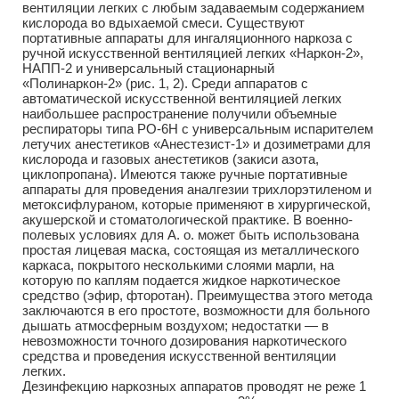
вентиляции легких с любым задаваемым содержанием
кислорода во вдыхаемой смеси. Существуют
портативные аппараты для ингаляционного наркоза с
ручной искусственной вентиляцией легких «Наркон-2»,
НАПП-2 и универсальный стационарный
«Полинаркон-2» (рис. 1, 2). Среди аппаратов с
автоматической искусственной вентиляцией легких
наибольшее распространение получили объемные
респираторы типа РО-6Н с универсальным испарителем
летучих анестетиков «Анестезист-1» и дозиметрами для
кислорода и газовых анестетиков (закиси азота,
циклопропана). Имеются также ручные портативные
аппараты для проведения аналгезии трихлорэтиленом и
метоксифлураном, которые применяют в хирургической,
акушерской и стоматологической практике. В военно-
полевых условиях для А. о. может быть использована
простая лицевая маска, состоящая из металлического
каркаса, покрытого несколькими слоями марли, на
которую по каплям подается жидкое наркотическое
средство (эфир, фторотан). Преимущества этого метода
заключаются в его простоте, возможности для больного
дышать атмосферным воздухом; недостатки — в
невозможности точного дозирования наркотического
средства и проведения искусственной вентиляции
легких.
Дезинфекцию наркозных аппаратов проводят не реже 1