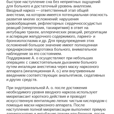
быстрое наступление сна без неприятных ощущений
для больного и достаточный уровень аналгезии.
Вводный наркоз — ответственный этап общей
анестезии, на котором имеется потенциальная опасность
развития многих осложнений: нарушения
кровообращения, рефлекторных сердечнососудистых
реакций (гипертензия, тахиаритмия) в ответ на
интубацию трахеи, аллергических реакций, регургитации
и аспирации желудочного содержимого, ларинго- и
бронхиолоспазма и др. Для предупреждения этих
осложнений большое значение имеют полноценная
преднаркозная подготовка больного, внимательное
наблюдение за его состоянием.
Поддержание А. о осуществляют при небольших
операциях с самостоятельным дыханием больного
путем ингаляции анестетика через маску наркозного
аппарата (ингаляционная А. о.) или внутривенным
введением соответствующих анальгетиков, седативных
и других средств.
При эндотрахеальной А. о. после достижения
необходимого уровня вводного наркоза используют
миорелаксант короткого действия и проводят
искусственную вентиляцию легких чистым кислородом с
помощью маски наркозного аппарата. После
наступления полной миорелаксации выполняют прямую
ларингоскопию и интубацию трахеи или бронхов, после