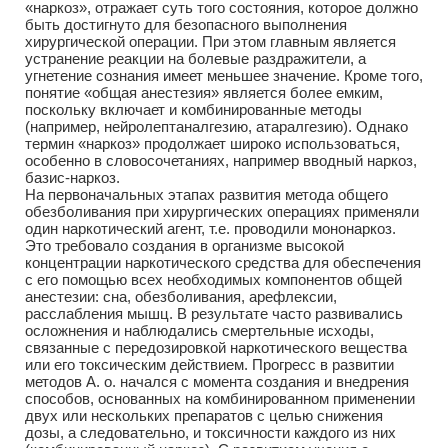
«наркоз», отражает суть того состояния, которое должно
быть достигнуто для безопасного выполнения
хирургической операции. При этом главным является
устранение реакции на болевые раздражители, а
угнетение сознания имеет меньшее значение. Кроме того,
понятие «общая анестезия» является более емким,
поскольку включает и комбинированные методы
(например, нейролептаналгезию, атаралгезию). Однако
термин «наркоз» продолжает широко использоваться,
особенно в словосочетаниях, например вводный наркоз,
базис-наркоз.
На первоначальных этапах развития метода общего
обезболивания при хирургических операциях применяли
один наркотический агент, т.е. проводили мононаркоз.
Это требовало создания в организме высокой
концентрации наркотического средства для обеспечения
с его помощью всех необходимых компонентов общей
анестезии: сна, обезболивания, арефлексии,
расслабления мышц. В результате часто развивались
осложнения и наблюдались смертельные исходы,
связанные с передозировкой наркотического вещества
или его токсическим действием. Прогресс в развитии
методов А. о. начался с момента создания и внедрения
способов, основанных на комбинированном применении
двух или нескольких препаратов с целью снижения
дозы, а следовательно, и токсичности каждого из них