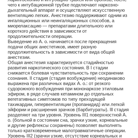
чего к интубационной трубке подключают наркозно-
дыхательный аппарат и осуществляют искусственную
вентиляцию легких. Анестезию поддерживают одним из
ингаляционных или неингаляционных способов, а
миорелаксацию — препаратами длительного или
короткого действия в зависимости от
продолжительности операции.
Выведение из А. о. начинается после прекращения
подачи общих анестетиков, имеет разную
продолжительность в зависимости от вида общей
анестезии.
Общая анестезия характеризуется стадийностью
развития наркотического состояния. В I стадии
снижается болевая чувствительность при сохранении
сознания. II стадия (стадия возбуждения) неодинаково
выражена при различных видах А. о.: от резкого
судорожного возбуждения при мононаркозе этиловым
эфиром, в ряде случаев кетамином до отдельных
вегетативных симптомов по типу преходящей
тахикардии, гипервентиляции (пропанидид) или легкой
эйфории и расширения зрачков (барбитураты). Ill стадия
разделяют на три уровня. Уровень III1 поверхностной А.
о. (больной в состоянии сна, зрачки узкие, корнеальные
и другие рефлексы сохранены) позволяет выполнять
только кратковременные малотравматичные операции.
Уровень III2 (зрачки узкие, отсутствие корнеальных и