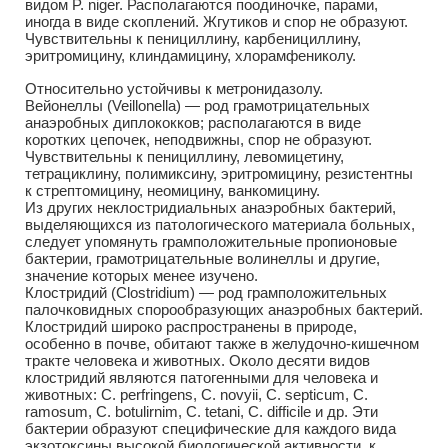
видом P. niger. Располагаются поодиночке, парами,
иногда в виде скоплений. Жгутиков и спор не образуют.
Чувствительны к пенициллину, карбенициллину,
эритромицину, клиндамицину, хлорамфениколу.
Относительно устойчивы к метронидазолу.
Вейонеллы (Veillonella) — род грамотрицательных
анаэробных диплококков; располагаются в виде
коротких цепочек, неподвижны, спор не образуют.
Чувствительны к пенициллину, левомицетину,
тетрациклину, полимиксину, эритромицину, резистентны
к стрептомицину, неомицину, ванкомицину.
Из других неклостридиальных анаэробных бактерий,
выделяющихся из патологического материала больных,
следует упомянуть грамположительные пропионовые
бактерии, грамотрицательные волинеллы и другие,
значение которых менее изучено.
Клостридий (Clostridium) — род грамположительных
палочковидных спорообразующих анаэробных бактерий.
Клостридий широко распространены в природе,
особенно в почве, обитают также в желудочно-кишечном
тракте человека и животных. Около десяти видов
клостридий являются патогенными для человека и
животных: С. perfringens, С. novyii, С. septicum, С.
ramosum, С. botulirnim, С. tetani, С. difficile и др. Эти
бактерии образуют специфические для каждого вида
экзотоксины высокой биологической активности, к