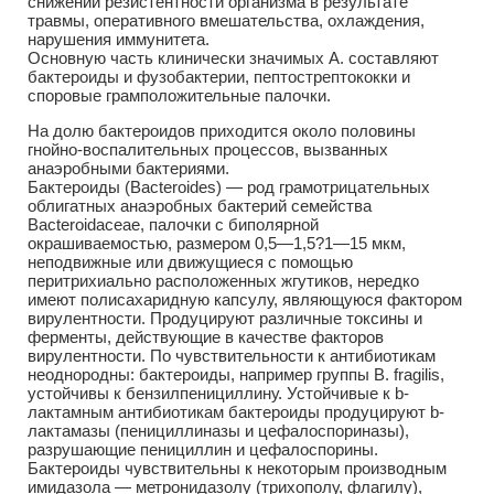
снижении резистентности организма в результате
травмы, оперативного вмешательства, охлаждения,
нарушения иммунитета.
Основную часть клинически значимых А. составляют
бактероиды и фузобактерии, пептострептококки и
споровые грамположительные палочки.
На долю бактероидов приходится около половины
гнойно-воспалительных процессов, вызванных
анаэробными бактериями.
Бактероиды (Bacteroides) — род грамотрицательных
облигатных анаэробных бактерий семейства
Bacteroidaceae, палочки с биполярной
окрашиваемостью, размером 0,5—1,5?1—15 мкм,
неподвижные или движущиеся с помощью
перитрихиально расположенных жгутиков, нередко
имеют полисахаридную капсулу, являющуюся фактором
вирулентности. Продуцируют различные токсины и
ферменты, действующие в качестве факторов
вирулентности. По чувствительности к антибиотикам
неоднородны: бактероиды, например группы В. fragilis,
устойчивы к бензилпенициллину. Устойчивые к b-
лактамным антибиотикам бактероиды продуцируют b-
лактамазы (пенициллиназы и цефалоспориназы),
разрушающие пенициллин и цефалоспорины.
Бактероиды чувствительны к некоторым производным
имидазола — метронидазолу (трихополу, флагилу),