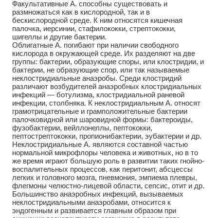
Факультативные А. способны существовать и
размножаться как в кислородной, так и в
бескислородной среде. К ним относятся кишечная
палочка, иерсинии, стафилококки, стрептококки,
шигеллы и другие бактерии.
Облигатные А. погибают при наличии свободного
кислорода в окружающей среде. Их разделяют на две
группы: бактерии, образующие споры, или клостридии, и
бактерии, не образующие спор, или так называемые
неклостридиальные анаэробы. Среди клостридий
различают возбудителей анаэробных клостридиальных
инфекций — ботулизма, клостридиальной раневой
инфекции, столбняка. К неклостридиальным А. относят
грамотрицательные и грамположительные бактерии
палочковидной или шаровидной формы: бактероиды,
фузобактерии, вейллонеллы, пептококки,
пептострептококки, пропионибактерии, эубактерии и др.
Неклостридиальные А. являются составной частью
нормальной микрофлоры человека и животных, но в то
же время играют большую роль в развитии таких гнойно-
воспалительных процессов, как перитонит, абсцессы
легких и головного мозга, пневмония, эмпиема плевры,
флегмоны челюстно-лицевой области, сепсис, отит и др.
Большинство анаэробных инфекций, вызываемых
неклостридиальными анаэробами, относится к
эндогенным и развивается главным образом при