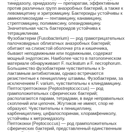
тинидазолу, орнидазолу — препаратам, эффективным
против различных групп анаэробных бактерий, а также к
левомицетину и эритромицину. Бактероиды устойчивы к
аминогликозидам — гентамицину, канамицину,
стрептомицину, полимиксину, олеандомицину.
Значительная часть бактероидов устойчива к
тетрациклинам.
Фузобактерии (Fusobacterium) — род грамотрицательных
палочковидных облигатных анаэробных бактерий;
обитают на слизистой оболочке рта и кишечника,
бывают неподвижными или подвижными, содержат
мощный эндотоксин. Наиболее часто в патологическом
материале обнаруживают F. nucleatum и F. necrophorum.
Большинство фузобактерии чувствительны к b-
лактамным антибиотикам, однако встречаются
резистентные к пенициллину штаммы. Фузобактерии, за
исключением F. varium, чувствительны к клиндамицину.
Пептострептококки (Peptostreptococcus) — род
грамположительных сферических бактерий;
располагаются парами, тетрадами, в виде неправильных
скоплений или цепочек. Жгутиков не имеют, спор не
образуют. Чувствительны к пенициллину,
карбенициллину, цефалоспоринам, хлорамфениколу,
устойчивы к метронидазолу.
Пептококки (Peptococcus) — род грамположительных
сферических бактерий, представленный единственным