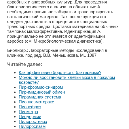
аэробных и анаэробных культур. Для проведения
бактериологического анализа на облигатные А.
необходимо правильно забирать и транспортировать
патологический материал. Так, после пункции его
следует доставлять в шприце или в специальных
транспортных средах. Доставка материала на обычных
тампонах малоэффективна. Идентификация А.
принципиально не отличается от идентификации
аэробов (см. Микробиологическая диагностика).
Библиогр.: Лабораторные методы исследования в
клинике, под ред. В.В. Меньшикова. М., 1987.
Читайте далее:
Как эффективно бороться с бактериями?
Можно ли восстановить клетки мозга в пожилом
возрасте?
Пириформис-синдром
Пиримидиновый обмен
Пирамидная система
Пиопневмоторакс
Пионефроз
Пиометра
Пиодермии
Пилоростеноз
Пилороспазм