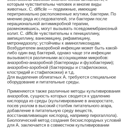
которым чувствительны человек и многие виды
животных. С. difficile — подвижные, имеющие
перитрихиально расположенные жгутики, бактерии. По
мнению ряда исследователей, эти бактерии после
нерациональной антимикробной терапии,
размножившись, могут вызывать псевдомембранозный
колит. С. difficile чувствительны к пенициллину,
ампициллину, ванкомицину, рифампицину,
метронидазолу; устойчивы к аминогликозидам.
Возбудителем анаэробной инфекции может быть какой-
либо один вид бактерий, однако чаще эти инфекции
вызываются различными ассоциациями микробов:
анаэробно-анаэробной (бактероиды и фузобактерии);
анаэробно-аэробной (бактероиды и стафилококки,
клостридий и стафилококки) и т.д.
Для выделения облигатных А. требуются специальное
оборудование и питательные среды.
Применяются также различные методы культивирования
анаэробов, сущность которых сводится к удалению
кислорода из среды (культивирование в анаэростате,
посев уколом в высокий столбик питательного агара,
добавление в питательную среду веществ,
восстанавливающих кислород, например пирогаллола).
Биологический метод создания бескислородных условий
для А. заключается в совместном культивировании