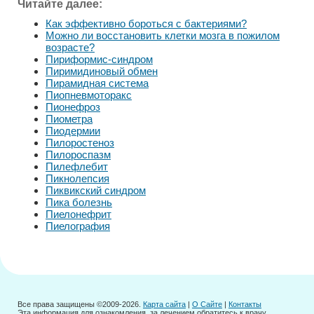
Читайте далее:
Как эффективно бороться с бактериями?
Можно ли восстановить клетки мозга в пожилом
возрасте?
Пириформис-синдром
Пиримидиновый обмен
Пирамидная система
Пиопневмоторакс
Пионефроз
Пиометра
Пиодермии
Пилоростеноз
Пилороспазм
Пилефлебит
Пикнолепсия
Пиквикский синдром
Пика болезнь
Пиелонефрит
Пиелография
Все права защищены ©2009-2026.
Карта сайта
|
О Сайте
|
Контакты
Эта информация для ознакомления, за лечением обратитесь к врачу.