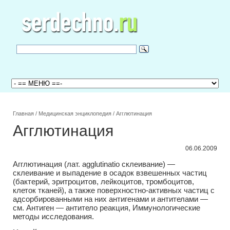
Главная
/
Медицинская энциклопедия
/
Агглютинация
Агглютинация
06.06.2009
Агглютинация (лат. agglutinatio склеивание) —
склеивание и выпадение в осадок взвешенных частиц
(бактерий, эритроцитов, лейкоцитов, тромбоцитов,
клеток тканей), а также поверхностно-активных частиц с
адсорбированными на них антигенами и антителами —
см. Антиген — антитело реакция, Иммунологические
методы исследования.