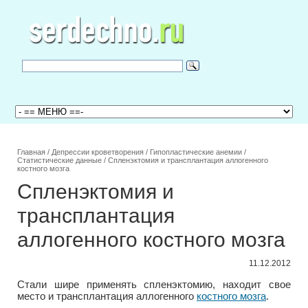
Главная
/
Депрессии кроветворения
/
Гипопластические анемии
/
Статистические данные
/
Спленэктомия и трансплантация аллогенного
костного мозга
Спленэктомия и
трансплантация
аллогенного костного мозга
11.12.2012
Стали шире применять спленэктомию, находит свое
место и трансплантация аллогенного
костного мозга
.