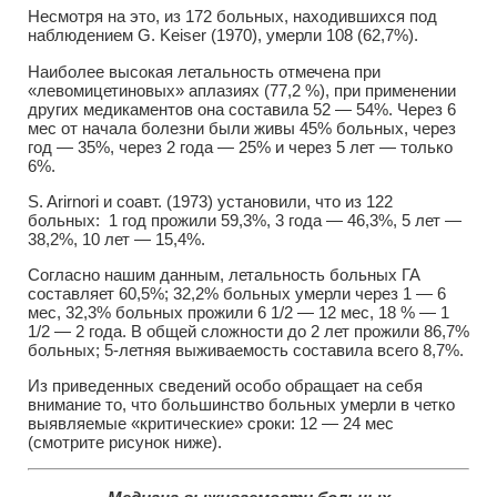
Несмотря на это, из 172 больных, находившихся под
наблюдением G. Keiser (1970), умерли 108 (62,7%).
Наиболее высокая летальность отмечена при
«левомицетиновых» аплазиях (77,2 %), при применении
других медикаментов она составила 52 — 54%. Через 6
мес от начала болезни были живы 45% больных, через
год — 35%, через 2 года — 25% и через 5 лет — только
6%.
S. Arirnori и соавт. (1973) установили, что из 122
больных: 1 год прожили 59,3%, 3 года — 46,3%, 5 лет —
38,2%, 10 лет — 15,4%.
Согласно нашим данным, летальность больных ГА
составляет 60,5%; 32,2% больных умерли через 1 — 6
мес, 32,3% больных прожили 6 1/2 — 12 мес, 18 % — 1
1/2 — 2 года. В общей сложности до 2 лет прожили 86,7%
больных; 5-летняя выживаемость составила всего 8,7%.
Из приведенных сведений особо обращает на себя
внимание то, что большинство больных умерли в четко
выявляемые «критические» сроки: 12 — 24 мес
(смотрите рисунок ниже).