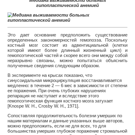
Медиана выживаемости больных
гипопластической анемией
Это дает основание предположить существование
определенных закономерностей гемопоэза. Поскольку
костный мозг состоит из адвентициальной (клетки
которой имеют более длинный жизненный цикл) и
гемопоэтической частей и скорее всего они между собой
неразрывно связаны, можно попытаться объяснить
полученные сведения следующим образом.
В эксперименте на крысах показано, что
синусоидальная микроциркуляция восстанавливается
медленно: в течение 2 — 6 мес в зависимости от степени
ее поражения. При очень глубоких нарушениях
репарация не наступает и вследствие этого
гемопоэтическая функция костного мозга затухает
[Knospe W. Н., Crosby W. H., 1971].
Сопоставляя продолжительность болезни умерших по
нашим материалам и данные указанных выше авторов,
можно предположить, если не для всех, то для
большинства умерших глубокое поражение стромальной