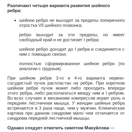
Различают четыре варианта развития шейного
ребра:
шейное ребро не выходит за пределы поперечного
отростка VII шейного позвонка;
ребро выходит за эти пределы, но имеет
свободный край и не достигает I ребра;
шейное ребро доходит до I ребра и соединяется с
ним с помощью связки;
полностью сформированное шейное ребро (по
аналогии с грудным).
При шейном ребре 3-го и 4-го варианта нервно-
сосудистый пучок распластан на ребре. При коротком
шейном ребре пучок может либо проходить впереди
этого ребра, либо располагаться между ним и I ребром.
Во всех случаях в механизме компрессии играет роль и
передняя лестничная мышца. У женщин шейные ребра
встречаются в 3 раза чаще, чем у мужчин. Клиническая
картина при данном синдроме мало чем отличается от
синдрома передней лестничной мышцы.
Однако следует отметить симптом Мануйлова
—