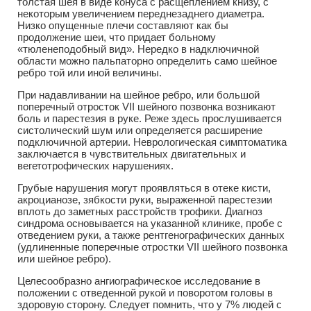
толстая шея в виде конуса с расщеплением книзу, с
некоторым увеличением переднезаднего диаметра.
Низко опущенные плечи составляют как бы
продолжение шеи, что придает больному
«тюленеподобный вид». Нередко в надключичной
области можно пальпаторно определить само шейное
ребро той или иной величины.
При надавливании на шейное ребро, или большой
поперечный отросток VII шейного позвонка возникают
боль и парестезия в руке. Реже здесь прослушивается
систолический шум или определяется расширение
подключичной артерии. Неврологическая симптоматика
заключается в чувствительных двигательных и
вегетотрофических нарушениях.
Грубые нарушения могут проявляться в отеке кисти,
акроцианозе, зябкости руки, выраженной парестезии
вплоть до заметных расстройств трофики. Диагноз
синдрома основывается на указанной клинике, пробе с
отведением руки, а также рентгенографических данных
(удлиненные поперечные отростки VII шейного позвонка
или шейное ребро).
Целесообразно ангиографическое исследование в
положении с отведенной рукой и поворотом головы в
здоровую сторону. Следует помнить, что у 7% людей с