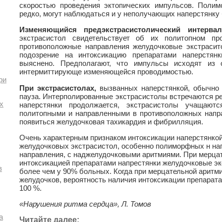
скоростью проведения эктопических импульсов. Полим
редко, могут наблюдаться и у неполучающих наперстянку
Изменяющийся предэкстрасистолический интервал
экстрасистол свидетельствует об их политопном пр
противоположные направления желудочковые экстраси
подозрение на интоксикацию препаратами наперстян
выяснено. Предполагают, что импульсы исходят из 
интермиттирующе изменяющейся проводимостью.
ри
При экстрасистолах,
вызванных наперстянкой, обычно 
пауза. Интерполированные экстрасистолы встречаются ре
х
наперстянки продолжается, экстрасистолы учащаютс
политопными и направленными в противоположных напра
появиться желудочковая тахикардия и фибрилляция.
Очень характерным признаком интоксикации наперстянкой
желудочковых экстрасистол, особенно полиморфных н н
направления, с наджелудочковыми аритмиями. При мерца
интоксикацией препаратами напрестянки желудочковые э
в
более чем у 90% больных. Когда при мерцательной аритм
желудочков, вероятность наличия интоксикации препарата
100 %.
«Нарушения ритма сердца», Л. Томов
а
Читайте далее: