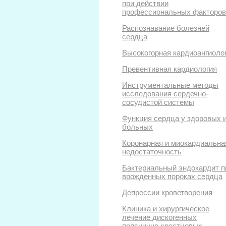
при действии
профессиональных факторов
Распознавание болезней
сердца
Высокогорная кардиоангиоло
Превентивная кардиология
Инструментальные методы
исследования сердечно-
сосудистой системы
Функция сердца у здоровых 
больных
Коронарная и миокардиальна
недостаточность
Бактериальный эндокардит п
врожденных пороках сердца
Депрессии кроветворения
Клиника и хирургическое
лечение дискогенных
пояснично-крестцовых