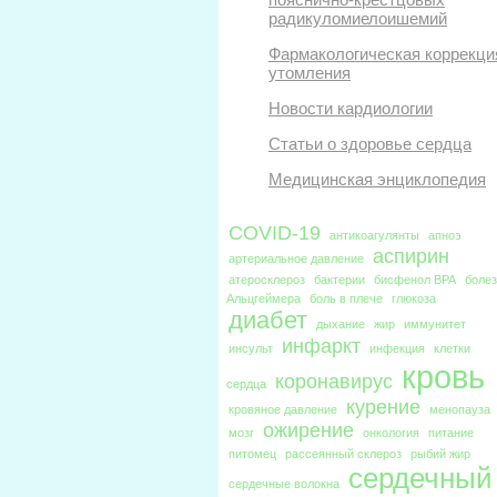
радикуломиелоишемий
Фармакологическая коррекци
утомления
Новости кардиологии
Статьи о здоровье сердца
Медицинская энциклопедия
COVID-19
антикоагулянты
апноэ
аспирин
артериальное давление
атеросклероз
бактерии
бисфенол BPA
боле
Альцгеймера
боль в плече
глюкоза
диабет
дыхание
жир
иммунитет
инфаркт
инсульт
инфекция
клетки
кровь
коронавирус
сердца
курение
кровяное давление
менопауза
ожирение
мозг
онкология
питание
питомец
рассеянный склероз
рыбий жир
сердечный
сердечные волокна