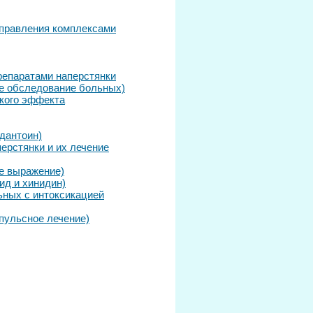
аправления комплексами
репаратами наперстянки
е обследование больных)
кого эффекта
дантоин)
ерстянки и их лечение
е выражение)
ид и хинидин)
ьных с интоксикацией
пульсное лечение)