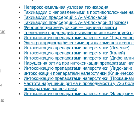
Непароксизмальная узловая тахикардия
Тахикардия с направленными в противоположные н
Тахикардия предсердий с А- V-блокадой
Тахикардия предсердий с А- V-блокадой (Прогноз)
Фибрилляция желудочков — причина смерти
гия
Трепетание предсердий, вызванное интоксикацией п
Интоксикацию препаратами наперстянки (Тщательно
Электрокардиографическими признаками нетоксичес
Интоксикацию препаратами наперстянки (Лечение)
Интоксикацию препаратами наперстянки (Калий)
Интоксикацию препаратами наперстянки (Дифенилги
Нарушения ритма при интоксикации препаратами нап
Интоксикацию препаратами наперстянки (Лидокаин)
и
интоксикации препаратами наперстянки (Клиническо
Интоксикацию препаратами наперстянки (Прокаинам
Частота нарушений ритма и проводимости у 726 бол
я
препаратами наперстянки
Интоксикацию препаратами наперстянки (Электроим
ри