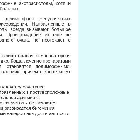
орфные экстрасистолы, хотя и
 больных.
полиморфных желудочковых
оисхождении. Направленные в
толы всегда вызывают большое
ки. Происхождение их еще не
одного очага, но протекают с
налицо полная компенсаторная
дко. Когда лечение препаратами
я, становятся полиморфными,
влениях, причем в конце могут
 является сочетание
аправленных в противоположные
тельной аритмии с
кстрасистолы встречаются
ии развивается бигеминия
ми наперстянки достигает почти