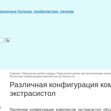
Главная
/
Нарушения ритма сердца
/
Нарушения ритма при интоксикации препа
Различная конфигурация комплексов экстрасистол
Различная конфигурация ко
экстрасистол
а
Различная конфигурация комплексов экстрасистол обу