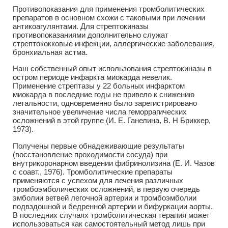
Противопоказания для применения тромболитических
препаратов в основном схожи с таковыми при лечении
антикоагулянтами. Для стрептокиназы
противопоказаниями дополнительно служат
стрептококковые инфекции, аллергические заболевания,
бронхиальная астма.
Наш собственный опыт использования стрептокиназы в
остром периоде инфаркта миокарда невелик.
Применение стрептазы у 22 больных инфарктом
миокарда в последние годы не привело к снижению
летальности, одновременно было зарегистрировано
значительное увеличение числа геморрагических
осложнений в этой группе (И. Е. Ганелина, В. Н Бриккер,
1973).
Получены первые обнадеживающие результаты
(восстановление проходимости сосуда) при
внутрикоронарном введении фибринолизина (Е. И. Чазов
с соавт., 1976). Тромболитические препараты
применяются с успехом для лечения различных
тромбоэмболических осложнений, в первую очередь
эмболии ветвей легочной артерии и тромбоэмболии
подвздошной и бедренной артерии и бифуркации аорты.
В последних случаях тромболитическая терапия может
использоваться как самостоятельный метод лишь при