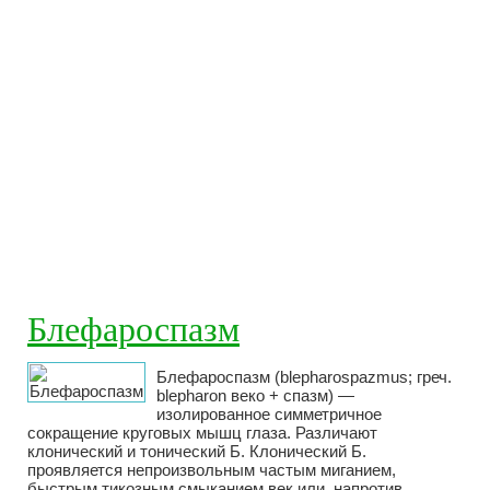
Блефароспазм
Блефароспазм (blepharospazmus; греч.
blepharon веко + спазм) —
изолированное симметричное
сокращение круговых мышц глаза. Различают
клонический и тонический Б. Клонический Б.
проявляется непроизвольным частым миганием,
быстрым тикозным смыканием век или, напротив,